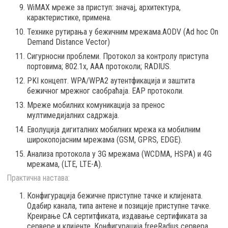
WiMAX мреже за приступ: значај, архитектура,
карактеристике, примена.
Технике рутирања у бежичним мрежама.AODV (Ad hoc On
Demand Distance Vector)
Сигурносни проблеми. Протокол за контролу приступа
портовима; 802.1x, AAA протоколи; RADIUS.
PKI концепт. WPA/WPA2 аутентфикација и заштита
бежичног мрежног саобраћаја. EAP протоколи.
Мреже мобилних комуникација за пренос
мултимедијалних садржаја.
Еволуција дигиталних мобилних мрежа ка мобилним
широкопојасним мрежама (GSM, GPRS, EDGE).
Анализа протокола у 3G мрежама (WCDMA, HSPA) и 4G
мрежама, (LTE, LTE-А).
Практична настава:
Конфигурација бежичне приступне тачке и клијената.
Одабир канала, типа антене и позиције приступне тачке.
Креирање CA сертитфиката, издавање сертификата за
сервере и клијенте. Конфигурација freeRadius сервера.