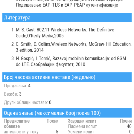
Подешавање EAP-TLS и EAP-PEAP аутентификације
Литература
M. S. Gast, 802.11 Wireless Networks: The Definitive
Guide,O'Reilly Media,2005.
C. Smith, D. Collins,Wireless Networks, McGraw-Hill Education;
3 edition, 2014
N. Gospić, I. Tomić, Razavoj mobilnih komunikacija: od GSM
do LTE, Саобраћајни факултет, 2010
Број часова активне наставе (недељно)
Предавања:
4
Вежбе:
3
Други облици наставе:
0
Оцена знања (максималан број поена 100)
Предиспитне
Поени
Завршни испит
Поени
обавезе
Писмени испит
40
активности у току
5
Усмени испит
0