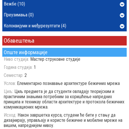
Вежбе (10)
Преузимања (0)
Колоквијуми и међурезултати (4)
Обавештења
Опште информације
Ниво студија:
Мастер струковне студије
Година студија:
1
Семестар:
2
Услов:
Елементарно познавање архитектуре бежичних мрежа
Циљ:
Циљ предмета је да студенти овладају теоријским и
практичним знањима потребним за коришћење напредних
принципа и техникау области архитектуре и протокола бежичних
комуникационих мрежа.
Исход:
Након завршетка курса, студени ће бити у стању да
дизајнирају, управљају и користе бежичне и мобилне мреже на
вишем, напреднијем нивоу.