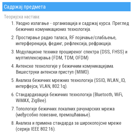
Садржај предмета
Теоријска настава:
Уводно излагање - организација и садржај курса. Преглед
бежичних комуникационих технологија.
Простирање радио таласа, RF појачање/слабљење,
интерференција, фединг, рефлексија, рефракција.
Модулационе технике проширеног спектра (DSS, FHSS) и
мултиплексирања (FDM, TDM, OFDM)
Антенске технологије у бежичним комуникацијама.
Вишеструки антенски приступ (MIMO).
Анализа бежичних мрежних технологија (SSID, WLAN_ID,
интерфејси, VLAN, 802.1q).
Стандардизација бежичних технологија (Bluetooth, WiFi,
WiMAX, ZigBee).
Топологије бежичних локалних рачунарских мрежа
(међусобно повезане, премошћавање).
Анализа и примена стандарда за широкопојсне мреже
(серија IEEE 802.16).