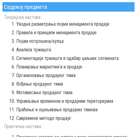
Садржај предмета
Теоријска настава:
Уводна разматрања појма менаџмента продаје
Правила и принципи менаџмента продаје
Појам потрошача/купца
Анализа тржишта
Сегментација тржишта и одабир циљних сегмената
Планирање маркетинга и продаје
Организовање продајног тима
Вођење продајног тима
Мотивисање продајног тима
Управљање временом и продајним територијама
Праћење и оцењивање продајних тимова
Савремене методе продаје
Практична настава: