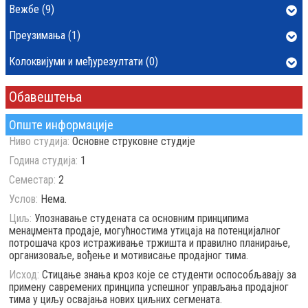
Вежбе (9)
Преузимања (1)
Колоквијуми и међурезултати (0)
Обавештења
Опште информације
Ниво студија:
Основне струковне студије
Година студија:
1
Семестар:
2
Услов:
Нема.
Циљ:
Упознавање студената са основним принципима
менаџмента продаје, могућностима утицаја на потенцијалног
потрошача кроз истраживање тржишта и правилно планирање,
организоваље, вођење и мотивисање продајног тима.
Исход:
Стицање знања кроз које се студенти оспособљавају за
примену савремених принципа успешног управљања продајног
тима у циљу освајања нових циљних сегмената.