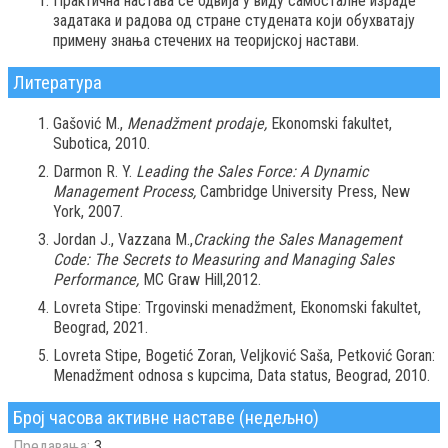
Практична настава се одвија у виду самосталне израде
задатака и радова од стране студената који обухватају
примену знања стечених на теоријској настави.
Литература
Gašović М.,
Menadžment prodaje,
Ekonomski fakultet,
Subotica, 2010.
Darmon R. Y.
Leading the Sales Force: A Dynamic
Management Process,
Cambridge University Press, New
York, 2007.
Jordan J., Vazzana M.,
Cracking the Sales Management
Code: The Secrets to Measuring and Managing Sales
Performance,
MC Graw Hill,2012.
Lovreta Stipe: Trgovinski menadžment, Ekonomski fakultet,
Beograd, 2021.
Lovreta Stipe, Bogetić Zoran, Veljković Saša, Petković Goran:
Menadžment odnosa s kupcima, Data status, Beograd, 2010.
Број часова активне наставе (недељно)
Предавања:
3