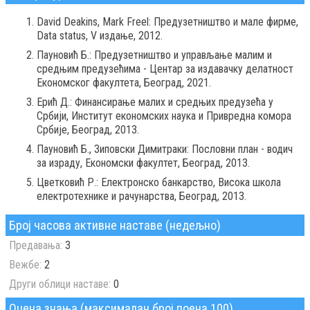
David Deakins, Mark Freel: Предузетништво и мале фирме,
Data status, V издање, 2012.
Пауновић Б.: Предузетништво и управљање малим и
средњим предузећима - Центар за издавачку делатност
Економског факултета, Београд, 2021.
Ерић Д.: Финансирање малих и средњих предузећа у
Србији, Институт економских наука и Привредна комора
Србије, Београд, 2013.
Пауновић Б., Зиповски Димитраки: Пословни план - водич
за израду, Економски факултет, Београд, 2013.
Цветковић Р.: Електронско банкарство, Висока школа
електротехнике и рачунарства, Београд, 2013.
Број часова активне наставе (недељно)
Предавања:
3
Вежбе:
2
Други облици наставе:
0
Оцена знања (максималан број поена 100)