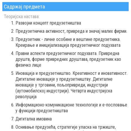
Садржај предмета
Теоријска настава:
Развојни концепт предузетништва
Предузетничка активност, привреда и значај малих фирми.
Предузетник - личне особине и вештине предузетника.
Креирање и иницијализација предузетничког подухвата
Правни аспекти предузетничког подухвата. Привредна
друштв, форме привредних друштава, предузетник као
физичко лице
Иновација и предузетништво. Креативност и иновативност.
Дигиталне иновације у предузетништву. Дигиталне
иновације у трговини, пољопривреди, индустрији
(аутомобилској индустрији). Четврта индустријска
револуција
Информационо-комуникационе технологије и е-пословање
у функцији предузетништва
Дигитална имовина
Оснивање предузећа, стратегије уласка на тржиште,