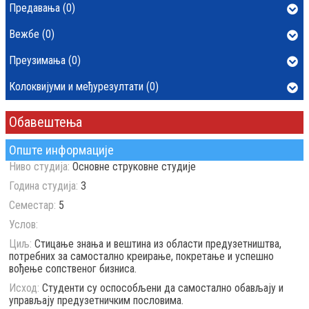
Предавања (0)
Вежбе (0)
Преузимања (0)
Колоквијуми и међурезултати (0)
Обавештења
Опште информације
Ниво студија:
Основне струковне студије
Година студија:
3
Семестар:
5
Услов:
Циљ:
Стицање знања и вештина из области предузетништва,
потребних за самостално креирање, покретање и успешно
вођење сопственог бизниса.
Исход:
Студенти су оспособљени да самостално обављају и
управљају предузетничким пословима.