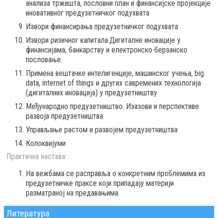
анализа тржишта, пословни план и финансијске пројекције
иновативног предузетничког подухвата
Извори финансирања предузетничког подухвата.
Извори ризичног капитала.Дигиталне иновације у
финансијама, банкарству и електронско берзанско
пословање.
Примена вештачке интелигенције, машинског учења, big
data, internet of things и других савремених технологија
(дигиталних иновација) у предузетништву
Међународно предузетништво. Изазови и перспективе
развоја предузетништва
Управљање растом и развојем предузетништва
Колоквијуми
Практична настава:
На вежбама се расправља о конкретним проблемима из
предузетничке праксе који припадају материји
разматраној на предавањима.
Литература