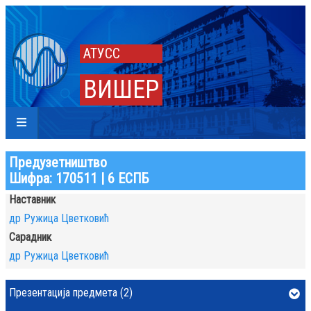
АТУСС
ВИШЕР
Предузетништво
Шифра: 170511 | 6 ЕСПБ
Наставник
др Ружица Цветковић
Сарадник
др Ружица Цветковић
Презентација предмета (2)