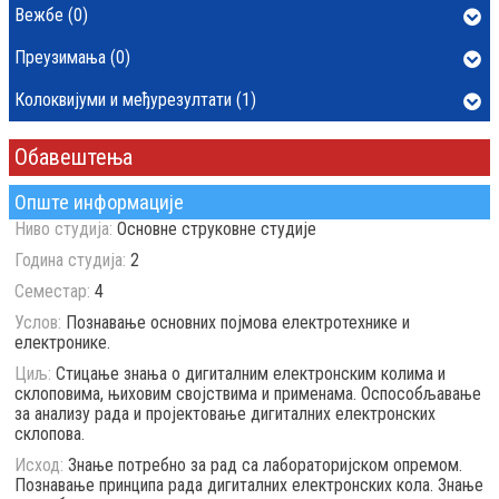
Вежбе (0)
Преузимања (0)
Колоквијуми и међурезултати (1)
Обавештења
Опште информације
Ниво студија:
Основне струковне студије
Година студија:
2
Семестар:
4
Услов:
Познавање основних појмова електротехнике и
електронике.
Циљ:
Стицање знања о дигиталним електронским колима и
склоповима, њиховим својствима и применама. Оспособљавање
за анализу рада и пројектовање дигиталних електронских
склопова.
Исход:
Знање потребно за рад са лабораторијском опремом.
Познавање принципа рада дигиталних електронских кола. Знање