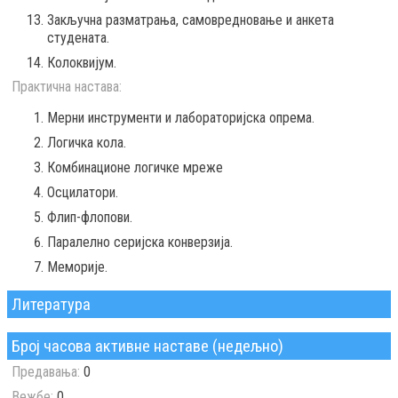
Закључна разматрања, самовредновање и анкета
студената.
Колоквијум.
Практична настава:
Мерни инструменти и лабораторијска опрема.
Логичка кола.
Комбинационе логичке мреже
Осцилатори.
Флип-флопови.
Паралелно серијска конверзија.
Меморије.
Литература
Број часова активне наставе (недељно)
Предавања:
0
Вежбе:
0