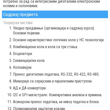
потребно за рад са интегрисаним дигиталним електронским
колима и склоповима.
Садржај предмета
Теоријска настава:
Уводно предавање (организација и садржај курса).
Основни појмови.
Основне карактеристике логичких кола у HC технологији.
Комбинациона кола и кола са три стања.
Осцилатори.
Секвенцијална кола.
Колоквијум.
Пренос дигиталних података, RS-232, RS-422, RS-485.
Меморије са серијским и паралелним приступом.
АД и ДА конвертори.
I2C и SPI магистрале. Компаративна анализа и примена.
Асинхрони пренос података, на нивоу податка и блока.
Полиномијални заштитни кодови.