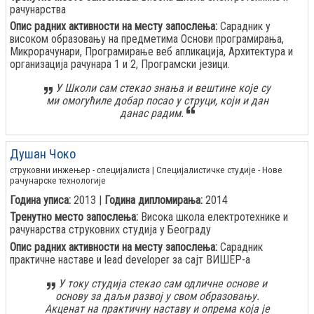
рачунарства
Опис радних активности на месту запослења:
Сарадник у
високом образовању на предметима Основи програмирања,
Микрорачунари, Програмирање веб апликација, Архитектура и
организација рачунара 1 и 2, Програмски језици.
У Школи сам стекао знања и вештине које су
ми омогућиле добар посао у струци, који и дан
данас радим.
Душан Чоко
струковни инжењер - специјалиста | Специјалистичке студије - Нове
рачунарске технологије
Година уписа:
2013 |
Година дипломирања:
2014
Тренутно место запослења:
Висока школа електротехнике и
рачунарства струковних студија у Београду
Опис радних активности на месту запослења:
Сарадник
практичне наставе и lead developer за сајт ВИШЕР-а
У току студија стекао сам одличне основе и
основу за даљи развој у свом образовању.
Акценат на практичну наставу и опрема која је