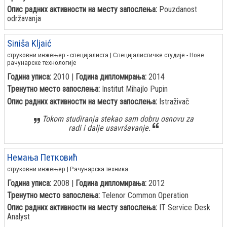
Опис радних активности на месту запослења:
Pouzdanost
održavanja
Siniša Kljaić
струковни инжењер - специјалиста | Специјалистичке студије - Нове
рачунарске технологије
Година уписа:
2010 |
Година дипломирања:
2014
Тренутно место запослења:
Institut Mihajlo Pupin
Опис радних активности на месту запослења:
Istraživač
Tokom studiranja stekao sam dobru osnovu za
radi i dalje usavršavanje.
Немања Петковић
струковни инжењер | Рачунарска техника
Година уписа:
2008 |
Година дипломирања:
2012
Тренутно место запослења:
Telenor Common Operation
Опис радних активности на месту запослења:
IT Service Desk
Analyst