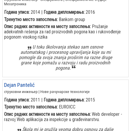
Мехатроника
Година уписа:
2014 |
Година дипломирања:
2016
Тренутно место запослења:
Bankom group
Опис радних активности на месту запослења:
Pružanje
adekvatnih rešenja za rad proizvodnih pogona kao i rukovođenje
pogonom visokog rizika
U toku školovanja stekao sam osnove
automatskog i procesnog upravljanja koje su mi
pomogle da svoja znanja proširim na razne druge
grane koje pomažu u razvoju i radu proizvodnih
pogona.
Dejan Pantelić
струковни инжењер | Нове рачунарске технологије
Година уписа:
2011 |
Година дипломирања:
2015
Тренутно место запослења:
EUROICC
Опис радних активности на месту запослења:
Web developer -
razvoj Web aplikacija za inspekcije u građevinarstvu.
Škola mi je pružila veoma dobru osnovu za dalje