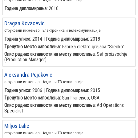
Година дипломирања:
2010
Dragan Kovacevic
струковни инжењер | Електроника и телекомуникације
Година уписа:
2014 |
Година дипломирања:
2018
Тренутно место запослења:
Fabrika elektro grejaca "Srecko"
Опис радних активности на месту запослења:
Sef proizvodnje
(Production Manager)
Aleksandra Pejakovic
струковни инжењер | Аудио и ТВ технологије
Година уписа:
2006 |
Година дипломирања:
2015
Тренутно место запослења:
San Francisco, USA
Опис радних активности на месту запослења:
Ad Operations
Specialist
Miljos Lalic
струковни инжењер | Аудио и ТВ технологије