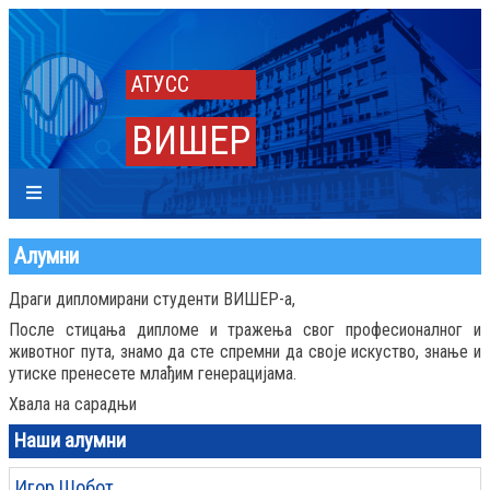
АТУСС
ВИШЕР
Алумни
Драги дипломирани студенти ВИШЕР-а,
После стицања дипломе и тражења свог професионалног и
животног пута, знамо да сте спремни да своје искуство, знање и
утиске пренесете млађим генерацијама.
Хвала на сарадњи
Наши алумни
Игор Шобот