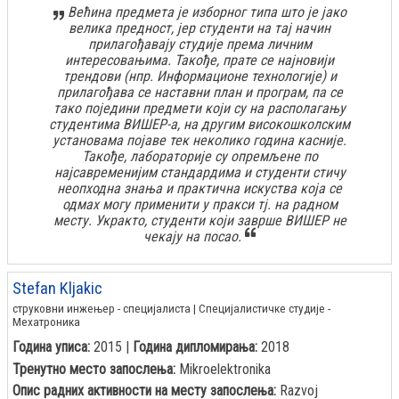
Већина предмета је изборног типа што је јако
велика предност, јер студенти на тај начин
прилагођавају студије према личним
интересовањима. Такође, прате се најновији
трендови (нпр. Информационе технологије) и
прилагођава се наставни план и програм, па се
тако поједини предмети који су на располагању
студентима ВИШЕР-а, на другим високошколским
установама појаве тек неколико година касније.
Такође, лабораторије су опремљене по
најсавременијим стандардима и студенти стичу
неопходна знања и практична искуства која се
одмах могу применити у пракси тј. на радном
месту. Укракто, студенти који заврше ВИШЕР не
чекају на посао.
Stefan Kljakic
струковни инжењер - специјалиста | Специјалистичке студије -
Мехатроника
Година уписа:
2015 |
Година дипломирања:
2018
Тренутно место запослења:
Mikroelektronika
Опис радних активности на месту запослења:
Razvoj