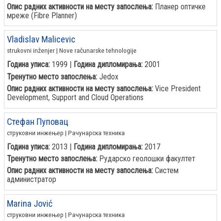
Опис радних активности на месту запослења:
Планер оптичке
мреже (Fibre Planner)
Vladislav Malicevic
strukovni inženjer | Nove računarske tehnologije
Година уписа:
1999 |
Година дипломирања:
2001
Тренутно место запослења:
Jedox
Опис радних активности на месту запослења:
Vice President
Development, Support and Cloud Operations
Стефан Пуповац
струковни инжењер | Рачунарска техника
Година уписа:
2013 |
Година дипломирања:
2017
Тренутно место запослења:
Рударско геолошки факултет
Опис радних активности на месту запослења:
Систем
администратор
Marina Jović
струковни инжењер | Рачунарска техника