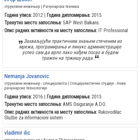
струковни инжењер | Рачунарска техника
Година уписа:
2012 |
Година дипломирања:
2015
Тренутно место запослења:
SAP West Balkans
Опис радних активности на месту запослења:
IT Professional
Захваљујући практичним знањем стеченим из
мрежа, програмирања и линукс администрације
успео сам да врло лако нађем посао и будем
тражен на тржишу рада.
Nemanja Jovanovic
струковни инжењер - специјалиста | Специјалистичке студије - Нове
рачунарске технологије
Година уписа:
2016 |
Година дипломирања:
2015
Тренутно место запослења:
AMS Osiguranje A.D.O.
Опис радних активности на месту запослења:
Rukovodilac
Službe za informacioni sistem
vladimir ilic
струковни инжењер | Аудио и ТВ технологије