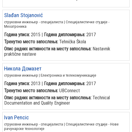
Slađan Stojanović
струковни инжењер - специјалиста | Специјалистичке студије -
Мехатроника
Година уписа:
2015 |
Година дипломирања:
2017
Тренутно место запослења:
Tehnička Škola
Опис радних активности на месту запослења:
Nastavnik
praktične nastave
Никола Домазет
струковни инжењер | Електроника и телекомуникације
Година уписа:
2013 |
Година дипломирања:
2017
Тренутно место запослења:
UBConnect
Опис радних активности на месту запослења:
Technical
Documentation and Quality Engineer
Ivan Pencic
струковни инжењер - специјалиста | Специјалистичке студије - Нове
рачунарске технологије