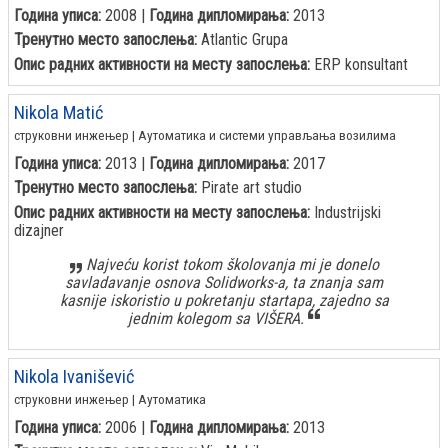
Година уписа:
2008 |
Година дипломирања:
2013
Тренутно место запослења:
Atlantic Grupa
Опис радних активности на месту запослења:
ERP konsultant
Nikola Matić
струковни инжењер | Аутоматика и системи управљања возилима
Година уписа:
2013 |
Година дипломирања:
2017
Тренутно место запослења:
Pirate art studio
Опис радних активности на месту запослења:
Industrijski
dizajner
Najveću korist tokom školovanja mi je donelo
savladavanje osnova Solidworks-a, ta znanja sam
kasnije iskoristio u pokretanju startapa, zajedno sa
jednim kolegom sa VIŠERA.
Nikola Ivanišević
струковни инжењер | Аутоматика
Година уписа:
2006 |
Година дипломирања:
2013