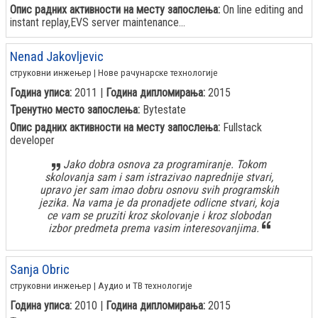
Опис радних активности на месту запослења:
On line editing and
instant replay,EVS server maintenance...
Nenad Jakovljevic
струковни инжењер | Нове рачунарске технологије
Година уписа:
2011 |
Година дипломирања:
2015
Тренутно место запослења:
Bytestate
Опис радних активности на месту запослења:
Fullstack
developer
Jako dobra osnova za programiranje. Tokom
skolovanja sam i sam istrazivao naprednije stvari,
upravo jer sam imao dobru osnovu svih programskih
jezika. Na vama je da pronadjete odlicne stvari, koja
ce vam se pruziti kroz skolovanje i kroz slobodan
izbor predmeta prema vasim interesovanjima.
Sanja Obric
струковни инжењер | Аудио и ТВ технологије
Година уписа:
2010 |
Година дипломирања:
2015