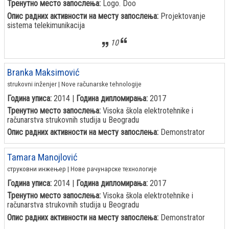
Тренутно место запослења:
Logo. Doo
Опис радних активности на месту запослења:
Projektovanje
sistema telekimunikacija
10
Branka Maksimović
strukovni inženjer | Nove računarske tehnologije
Година уписа:
2014 |
Година дипломирања:
2017
Тренутно место запослења:
Visoka škola elektrotehnike i
računarstva strukovnih studija u Beogradu
Опис радних активности на месту запослења:
Demonstrator
Tamara Manojlović
струковни инжењер | Нове рачунарске технологије
Година уписа:
2014 |
Година дипломирања:
2017
Тренутно место запослења:
Visoka škola elektrotehnike i
računarstva strukovnih studija u Beogradu
Опис радних активности на месту запослења:
Demonstrator