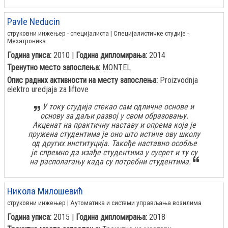
Pavle Neducin
струковни инжењер - специјалиста | Специјалистичке студије -
Мехатроника
Година уписа:
2010 |
Година дипломирања:
2014
Тренутно место запослења:
MONTEL
Опис радних активности на месту запослења:
Proizvodnja
elektro uredjaja za liftove
У току студија стекао сам одличне основе и
основу за даљи развој у свом образовању.
Акценат на практичну наставу и опрема која је
пружена студентима је оно што истиче ову школу
од других институција. Такође наставно особље
је спремно да изађе студентима у сусрет и ту су
на располагању када су потребни студентима.
Никола Милошевић
струковни инжењер | Аутоматика и системи управљања возилима
Година уписа:
2015 |
Година дипломирања:
2018