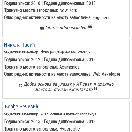
Година уписа:
2010 |
Година дипломирања:
2015
Тренутно место запослења:
New York
Опис радних активности на месту запослења:
Engeneer
Interesantno iskustvo.
Никола Тасић
струковни инжењер | Нове рачунарске технологије
Година уписа:
2012 |
Година дипломирања:
2015
Тренутно место запослења:
Acumenics
Опис радних активности на месту запослења:
Web developer
Добра основа за улазак у ИТ свет, и одлично
место за стицање контаката
Ђорђе Зечевић
струковни инжењер | Електроника и телекомуникације
Година уписа:
2015 |
Година дипломирања:
2018
Тренутно место запослења:
Hyperoptic