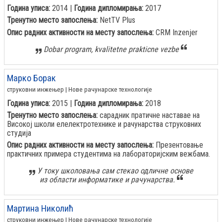
Година уписа:
2014 |
Година дипломирања:
2017
Тренутно место запослења:
NetTV Plus
Опис радних активности на месту запослења:
CRM Inzenjer
Dobar program, kvalitetne prakticne vezbe
Марко Борак
струковни инжењер | Нове рачунарске технологије
Година уписа:
2015 |
Година дипломирања:
2018
Тренутно место запослења:
сарадник пратичне наставае на
Високој школи елелектротехнике и рачунарства струковних
студија
Опис радних активности на месту запослења:
Презентовање
практичних примера студентима на лабораторијским вежбама.
У току школовања сам стекао одличне основе
из области информатике и рачунарства.
Мартина Николић
струковни инжењер | Нове рачунарске технологије