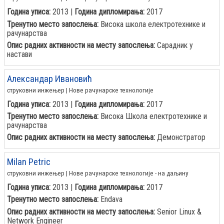
Година уписа:
2013 |
Година дипломирања:
2017
Тренутно место запослења:
Висока школа електротехнике и
рачунарства
Опис радних активности на месту запослења:
Сарадник у
настави
Александар Ивановић
струковни инжењер | Нове рачунарске технологије
Година уписа:
2013 |
Година дипломирања:
2017
Тренутно место запослења:
Висока Школа електротехнике и
рачунарства
Опис радних активности на месту запослења:
Демонстратор
Milan Petric
струковни инжењер | Нове рачунарске технологије - на даљину
Година уписа:
2013 |
Година дипломирања:
2017
Тренутно место запослења:
Endava
Опис радних активности на месту запослења:
Senior Linux &
Network Engineer