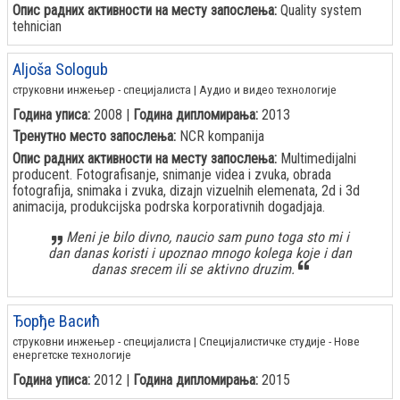
Опис радних активности на месту запослења:
Quality system
tehnician
Aljoša Sologub
струковни инжењер - специјалиста | Аудио и видео технологије
Година уписа:
2008 |
Година дипломирања:
2013
Тренутно место запослења:
NCR kompanija
Опис радних активности на месту запослења:
Multimedijalni
producent. Fotografisanje, snimanje videa i zvuka, obrada
fotografija, snimaka i zvuka, dizajn vizuelnih elemenata, 2d i 3d
animacija, produkcijska podrska korporativnih dogadjaja.
Meni je bilo divno, naucio sam puno toga sto mi i
dan danas koristi i upoznao mnogo kolega koje i dan
danas srecem ili se aktivno druzim.
Ђорђе Васић
струковни инжењер - специјалиста | Специјалистичке студије - Нове
енергетске технологије
Година уписа:
2012 |
Година дипломирања:
2015