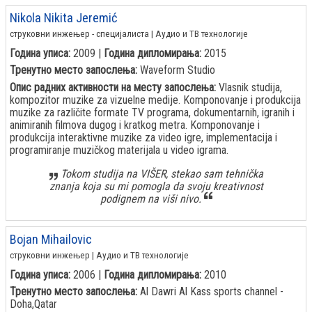
Nikola Nikita Jeremić
струковни инжењер - специјалиста | Аудио и ТВ технологије
Година уписа:
2009 |
Година дипломирања:
2015
Тренутно место запослења:
Waveform Studio
Опис радних активности на месту запослења:
Vlasnik studija,
kompozitor muzike za vizuelne medije. Komponovanje i produkcija
muzike za različite formate TV programa, dokumentarnih, igranih i
animiranih filmova dugog i kratkog metra. Komponovanje i
produkcija interaktivne muzike za video igre, implementacija i
programiranje muzičkog materijala u video igrama.
Tokom studija na VIŠER, stekao sam tehnička
znanja koja su mi pomogla da svoju kreativnost
podignem na viši nivo.
Bojan Mihailovic
струковни инжењер | Аудио и ТВ технологије
Година уписа:
2006 |
Година дипломирања:
2010
Тренутно место запослења:
Al Dawri Al Kass sports channel -
Doha,Qatar