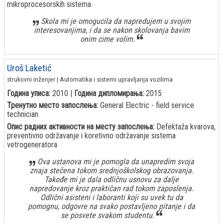
mikroprocesorskih sistema
Skola mi je omogucila da napredujem u svojim
interesovanjima, i da se nakon skolovanja bavim
onim cime volim.
Uroš Laketić
strukovni inženjer | Automatika i sistemi upravljanja vozilima
Година уписа:
2010 |
Година дипломирања:
2015
Тренутно место запослења:
General Electric - field service
technician
Опис радних активности на месту запослења:
Defektaža kvarova,
preventivno održavanje i koretivno održavanje sistema
vetrogeneratora
Ova ustanova mi je pomogla da unapredim svoja
znaja stečena tokom srednjoškolskog obrazovanja.
Takođe mi je dala odličnu usnovu za dalje
napredovanje kroz praktičan rad tokom zaposlenja.
Odlični asisteni i laboranti koji su uvek tu da
pomognu, odgovre na svako postavljeno pitanje i da
se posvete svakom studentu.