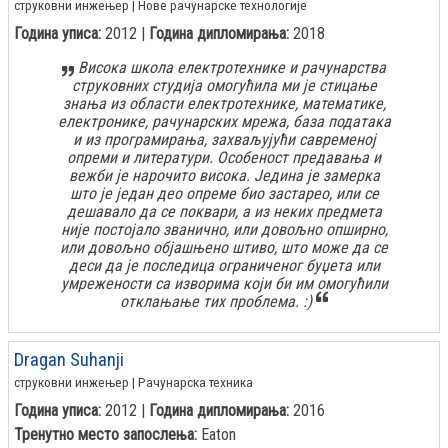
струковни инжењер | Нове рачунарске технологије
Година уписа:
2012 |
Година дипломирања:
2018
Висока школа електротехнике и рачунарства
струковних студија омогућила ми је стицање
знања из области електротехнике, математике,
електронике, рачунарских мрежа, база података
и из програмирања, захваљујући савременој
опреми и литератури. Особеност предавања и
вежби је нарочито висока. Jедина је замерка
што је један део опреме био застарео, или се
дешавало да се поквари, а из неких предмета
није постојало званично, или довољно опширно,
или довољно објашњено штиво, што може да се
деси да је последица ограниченог буџета или
умрежености са изворима који би им омогућили
отклањање тих проблема. :)
Dragan Suhanji
струковни инжењер | Рачунарска техника
Година уписа:
2012 |
Година дипломирања:
2016
Тренутно место запослења:
Eaton