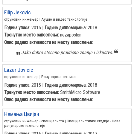
Filip Jekovic
струковни инжењер | Аудио и видео технологије
Година уписа:
2015 |
Година дипломирања:
2018
Тренутно место запослења:
nezaposlen
Опис радних активности на месту запослења:
Jako dobro steceno prakticno znanje i iskustvo.
Lazar Jovicic
струковни инжењер | Рачунарска техника
Година уписа:
2015 |
Година дипломирања:
2018
Тренутно место запослења:
SmithMicro Software
Опис радних активности на месту запослења:
Немања Цвијан
струковни инжењер - специјалиста | Специјалистичке студије - Нове
рачунарске технологије
Година уписа:
2016 |
Година дипломирања:
2017