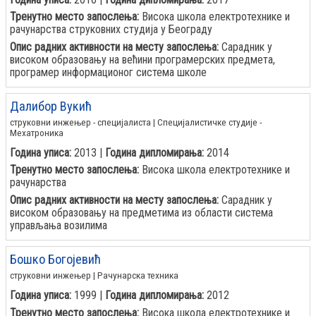
Тренутно место запослења:
Висока школа електротехнике и
рачунарства струковних студија у Београду
Опис радних активности на месту запослења:
Сарадник у
високом образовању на већини програмерских предмета,
програмер информационог система школе
Далибор Вукић
струковни инжењер - специјалиста | Специјалистичке студије -
Мехатроника
Година уписа:
2013 |
Година дипломирања:
2014
Тренутно место запослења:
Висока школа електротехнике и
рачунарства
Опис радних активности на месту запослења:
Сарадник у
високом образовању на предметима из области система
управљања возилима
Бошко Богојевић
струковни инжењер | Рачунарска техника
Година уписа:
1999 |
Година дипломирања:
2012
Тренутно место запослења:
Висока школа електротехнике и