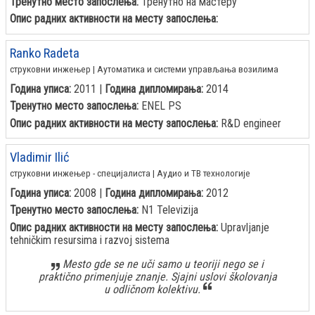
Тренутно место запослења:
Тренутно на мастеру
Опис радних активности на месту запослења:
Ranko Radeta
струковни инжењер | Аутоматика и системи управљања возилима
Година уписа:
2011 |
Година дипломирања:
2014
Тренутно место запослења:
ENEL PS
Опис радних активности на месту запослења:
R&D engineer
Vladimir Ilić
струковни инжењер - специјалиста | Аудио и ТВ технологије
Година уписа:
2008 |
Година дипломирања:
2012
Тренутно место запослења:
N1 Televizija
Опис радних активности на месту запослења:
Upravljanje
tehničkim resursima i razvoj sistema
Mesto gde se ne uči samo u teoriji nego se i
praktično primenjuje znanje. Sjajni uslovi školovanja
u odličnom kolektivu.