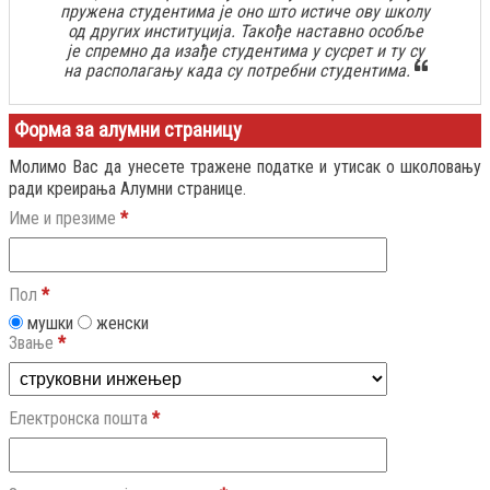
пружена студентима је оно што истиче ову школу
од других институција. Такође наставно особље
је спремно да изађе студентима у сусрет и ту су
на располагању када су потребни студентима.
Форма за алумни страницу
Молимо Вас да унесете тражене податке и утисак о школовању
ради креирања Алумни странице.
Име и презиме
*
Пол
*
мушки
женски
Звање
*
Електронска пошта
*