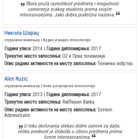
Škola pruža raznolikost predmeta i mogućnost
usmerenja svakog studenta prema svojim
interesovanjima. Jako dobra praktična nastava.
Никола Шарац
струковни инжењер | Аудио и видео технологије
Година уписа:
2014 |
Година дипломирања:
2017
Тренутно место запослења:
О2 и Прва телевизија
Опис радних активности на месту запослења:
Техничко вођство
Alen Ruzic
струковни инжењер | Нове рачунарске технологије
Година уписа:
2013 |
Година дипломирања:
2017
Тренутно место запослења:
Raiffeisen Banka
Опис радних активности на месту запослења:
System
Administrator
U toku skolovanja stekao dobre osnove za dalje,
velika prednost je sloboda u izboru predmeta prema
licnim interesovanjima.