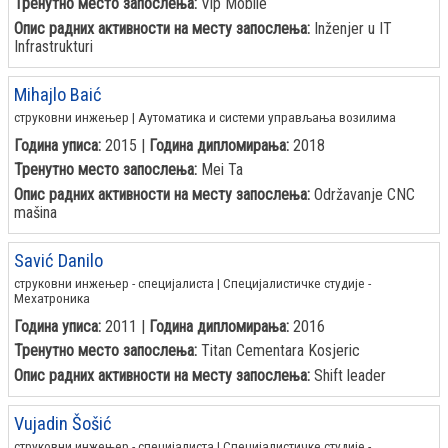
Тренутно место запослења:
Vip Mobile
Опис радних активности на месту запослења:
Inženjer u IT
Infrastrukturi
Mihajlo Baić
струковни инжењер | Аутоматика и системи управљања возилима
Година уписа:
2015 |
Година дипломирања:
2018
Тренутно место запослења:
Mei Ta
Опис радних активности на месту запослења:
Održavanje CNC
mašina
Savić Danilo
струковни инжењер - специјалиста | Специјалистичке студије -
Мехатроника
Година уписа:
2011 |
Година дипломирања:
2016
Тренутно место запослења:
Titan Cementara Kosjeric
Опис радних активности на месту запослења:
Shift leader
Vujadin Šošić
струковни инжењер - специјалиста | Специјалистичке студије -