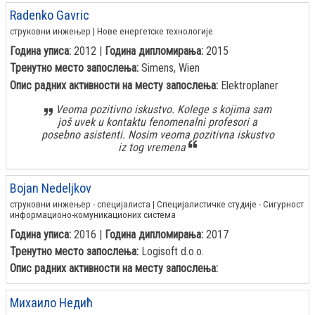
Radenko Gavric
струковни инжењер | Нове енергетске технологије
Година уписа:
2012 |
Година дипломирања:
2015
Тренутно место запослења:
Simens, Wien
Опис радних активности на месту запослења:
Elektroplaner
Veoma pozitivno iskustvo. Kolege s kojima sam
još uvek u kontaktu fenomenalni profesori a
posebno asistenti. Nosim veoma pozitivna iskustvo
iz tog vremena
Bojan Nedeljkov
струковни инжењер - специјалиста | Специјалистичке студије - Сигурност
информационо-комуникационих система
Година уписа:
2016 |
Година дипломирања:
2017
Тренутно место запослења:
Logisoft d.o.o.
Опис радних активности на месту запослења:
Михаило Недић