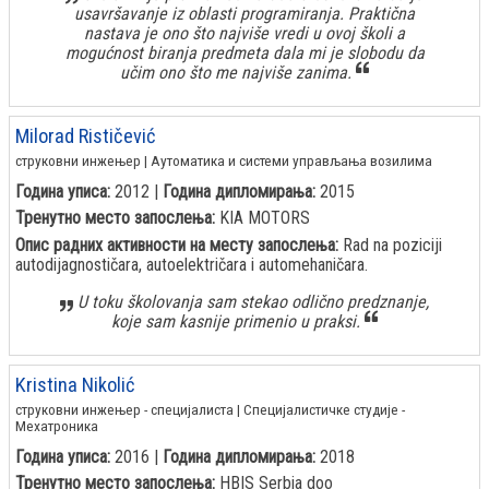
usavršavanje iz oblasti programiranja. Praktična
nastava je ono što najviše vredi u ovoj školi a
mogućnost biranja predmeta dala mi je slobodu da
učim ono što me najviše zanima.
Milorad Rističević
струковни инжењер | Аутоматика и системи управљања возилима
Година уписа:
2012 |
Година дипломирања:
2015
Тренутно место запослења:
KIA MOTORS
Опис радних активности на месту запослења:
Rad na poziciji
autodijagnostičara, autoelektričara i automehaničara.
U toku školovanja sam stekao odlično predznanje,
koje sam kasnije primenio u praksi.
Kristina Nikolić
струковни инжењер - специјалиста | Специјалистичке студије -
Мехатроника
Година уписа:
2016 |
Година дипломирања:
2018
Тренутно место запослења:
HBIS Serbia doo