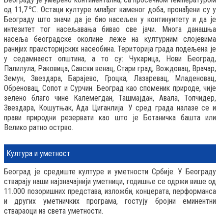
од 11,7℃. Остаци културе млађег каменог доба, пронађени су у
Београду што значи да је био насељен у континуитету и да је
интезитет тог насељавања бивао све јачи. Многа данашња
насеља београдске околине леже на културним слојевима
ранијих праисторијских насеобина. Територија града подељена је
у седамнаест општина, а то су: Чукарица, Нови Београд,
Палилула, Раковица, Савски венац, Стари град, Вождовац, Врачар,
Земун, Звездара, Барајево, Гроцка, Лазаревац, Младеновац,
Обреновац, Сопот и Сурчин. Београд као споменик природе, чије
зелено благо чине Калемегдан, Ташмајдан, Авала, Топчидер,
Звездара, Кошутњак, Ада Циганлија. У сред града налазе се и
прави природни резервати као што је Ботаничка башта или
Велико ратно острво.
Култура и уметност
Београд је средиште културе и уметности Србије. У Београду
стварају наши најзначајнији уметници, годишње се одржи више од
11.000 позоришних представа, изложби, концерата, перформанса
и других уметничких програма, гостују бројни еминентни
ствараоци из света уметности.