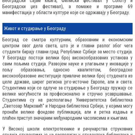
Београдски сајам књига, Филмски фестивал у Сопоту и
Београдски џез фестивал), а помаже и програме 69
манифестација у области културе које се одржавају у Београду.
Живот и студирање у Београду
Београд се сматра културним, образовним и економским
центром овог дела света, што је и главни разлог због чега
студенти бирају главни град Републике Србије за место студија.
У Београду постоји велики број високообразовних установа у
свим пољима студија. Развојем науке и улагањем у иновације у
пољу образовања, односно квалитетом, београдске
високообразовне институције привлаче велики број студената из
целе државе, ширег региона југо-источне Европе, али и света.
Студентима који се одлуче за студирање у Београду пружају се
велике могућности за професионално и стручно усавршавање.
Студентима су на располагању Универзитетска библиотека
„Светозар Марковић“ и Народна библиотека Србије, у којима могу
пронаћи велике фондове публикација, али и ретка издања и
плаћен приступ значајним међународним часописима и књигама.
У Високој школи електротехнике и рачунарства струковних
студија студентима је на располагању студентска библиотека у