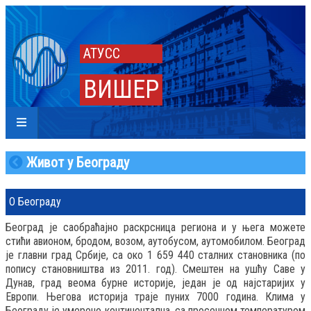
АТУСС
ВИШЕР
Живот у Београду
О Београду
Београд је саобраћајно раскрсница региона и у њега можете
стићи авионом, бродом, возом, аутобусом, аутомобилом. Београд
је главни град Србије, са око 1 659 440 сталних становника (по
попису становништва из 2011. год). Смештен на ушћу Саве у
Дунав, град веома бурне историје, један је од најстаријих у
Европи. Његова историја траје пуних 7000 година. Клима у
Београду је умерено континентална, са просечном температуром