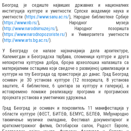
Београд је седиште највиших државних и националних
институција културе и уметности: Српске академије наука и
уметности (
https://www.sanu.ac.rs/
), Народне библиотеке Србије
(
https://www.nb.rs/
), Народног музеја
(
http://www.narodnimuzej.rs/
), Народног позоришта
(
https://www.narodnopozoriste.rs/
) и Универзитета уметности
(
http://www.arts.bg.ac.rs/
).
У Београду се налазе најзначајнија дела архитектуре,
Калемегдан и Београдска тврђава, споменици културе и друга
непокретна културна добра, бројна археолошка налазишта са
материјалним остацима који сведоче о развијеној цивилизацији и
култури на тлу Београда од праисторије до данас. Град Београд
оснивач је 30 установа културе (12 позоришта, 8 установа
заштите, 4 библиотеке, 6 центара за културу и галерија), а
истовремено помаже реализацију програма и програмских
пројеката установа и уметничких удружења.
Град Београд је оснивач и покровитељ 11 манифестација у
области културе (ФЕСТ, БИТЕФ, БЕМУС, БЕЛЕФ, Међународно
такмичење музичке омладине, Фестивал документарног и
краткометражног филма, Октобарски салон, Радост Европе,