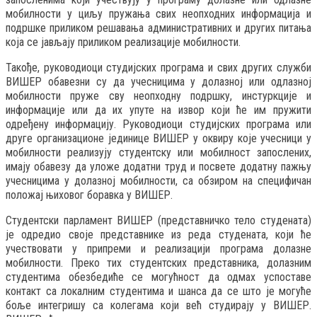
мобилности у циљу пружања свих неопходних информација и
подршке приликом решавања административних и других питања
која се јављају приликом реализације мобилности.
Такође, руководиоци студијских програма и свих других служби
ВИШЕР обавезни су да учесницима у долазној или одлазној
мобилности пруже сву неопходну подршку, инстуркције и
информације или да их упуте на извор који ће им пружити
одређену информацију. Руководиоци студијских програма или
друге организационе јединице ВИШЕР у оквиру које учесници у
мобилности реализују студентску или мобилност запослених,
имају обавезу да уложе додатни труд и посвете додатну пажњу
учесницима у долазној мобилности, са обзиром на специфичан
положај њиховог боравка у ВИШЕР.
Студентски парламент ВИШЕР (представничко тело студената)
је одредио своје представнике из реда студената, који ће
учествовати у припреми и реализацији програма долазне
мобилности. Преко тих студентских представника, долазним
студентима обезбедиће се могућност да одмах успоставе
контакт са локалним студентима и шанса да се што је могуће
боље интегришу са колегама који већ студирају у ВИШЕР.