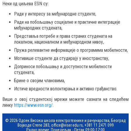
Неки од циљева ESN су:
Ради у интересу за међународне студенте,
Ради на побољшању социјалне и практичне интеграције
међународних студената,
Представља потребе и права страних студената на
локалном, националном и међународном нивоу,
Пружа релевантне информације о програмима мобилности,
Мотивише студенте да студирају у иностранству,
Доприноси побољшању и доступности мобилности
студената,
Брине о својим члановима,
Истиче вредности волонтирања и активно грађанство.
Више о овој студентској мрежи можете сазнати на следећем
линку
https://www.esn.org/
.
© 2026 Одсек Висока школа електротехнике и рачунарства, Београд
Војводе Степе 283,
office@viser.edu.rs
,
+381 11 2471 099
Радно време: Понедељак - Петак 09:00-17:00