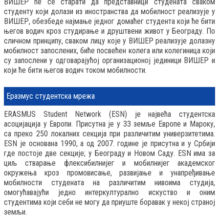
ВИШЕР ће се старати да представници студената сваком
студенту који долази из иностранства да мобилност реализује у
ВИШЕР, обезбеде најмање једног домаћег студента који ће бити
његов водич кроз студирање и друштвени живот у Београду. По
сличном принципу, сваком лицу које у ВИШЕР реализује долазну
мобилност запослених, биће посвећен колега или колегиница који
су запослени у одговарајућој организационој јединици ВИШЕР и
који ће бити његов водич током мобилности.
Еразмус студентска мрежа
ERASMUS Student Network (ESN) је највећа студентска
асоцијација у Европи. Присутна је у 33 земље Европе и Мароку,
са преко 250 локалних секција при различитим универзитетима.
ESN је основана 1990, а од 2007. године је присутна и у Србији
где постоје две секције; у Београду и Новом Саду. ESN има за
циљ стварање флексибилнијег и мобилнијег академског
окружења кроз промовисање, развијање и унапређивање
мобилности студената на различитим нивоима студија,
омогућавајући једно интеркултурално искуство и оним
студентима који себи не могу да приуште боравак у некој страној
земљи.