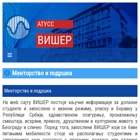
АТУСС
ВИШЕР
Менторство и подршка
Менторство и подршка
На web сајту ВИШЕР постоје кључне информације за долазне
студенте и запослене о визном режиму, уласку и боравку у
Републици Србији, здравственом осигурању, проналажењу
смештаја, исхрани, превозу, друштвеном и културном животу у
Београду и слично. Поред тога, запослени ВИШЕР који се баве
питањима мобилности стоје на располагању студентима и
запосленима који учествују у програму долазне или одлазне