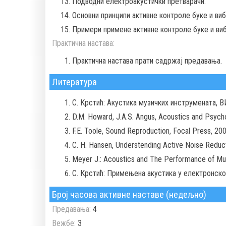
Подводни електроакустички претварачи.
Основни принципи активне контроле буке и виб
Примери примене активне контроле буке и виб
Практична настава:
Практична настава прати садржај предавања.
Литература
С. Крстић: Акустика музичких инструмената, 
D.M. Howard, J.A.S. Angus, Acoustics and Psych
F.E. Toole, Sound Reproduction, Focal Press, 200
C. H. Hansen, Understending Active Noise Reducti
Меyer J.: Acoustics and The Performance of Musi
С. Крстић: Примењена акустика у електронско
Број часова активне наставе (недељно)
Предавања:
4
Вежбе:
3