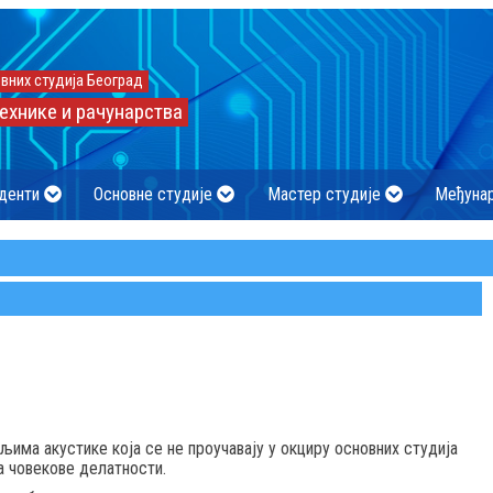
вних студија Београд
ехнике и рачунарства
денти
Основне студије
Мастер студије
Међуна
има акустике која се не проучавају у окциру основних студија
а човекове делатности.