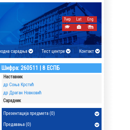
Ћир
Lat
Eng
родна сарадња
Тест центри
Контакт
Шифра: 260511 | 8 ЕСПБ
Наставник
др Соња Крстић
др Драган Новковић
Сарадник
Презентација предмета (0)
Предавања (0)