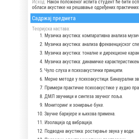
Исход:
Након положеног испита студент ће бити ос
обласи акустике на решавање одређених практичних
Садржај предмета
Теоријска настава:
Музичка акустика: компаративна анализа музич
Музичка акустика: анализа фреквенцијског сп
Музичка акустика: тоналне и дирекционе кара
Музичка акустика: динамичке карактеристикем
Чуло слуха и психоакустички принципи.
Мерне методе у психоакустици. Бинаурални зв
Примери практичне психоакустике у аудио пра
ДМЛ звучници и синтеза звучног поља.
Мониторинг и зонирање буке.
Звучне баријере и њихова примена.
Изолација од вибрација.
Подводна акустика: ростирање звука у води.