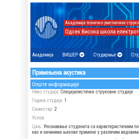
Академија техничко-уметничких струко
Одсек Висока школа електрот
Академија
ВИШЕР
Студирање
Сту
Примењена акустика
Опште информације
Ниво студија:
Специјалистичке струковне студије
Година студија:
1
Семестар:
2
Услов:
Циљ:
Упознавање студената са карактеристичним пољ
као и начинима њихове примене у различим видовим