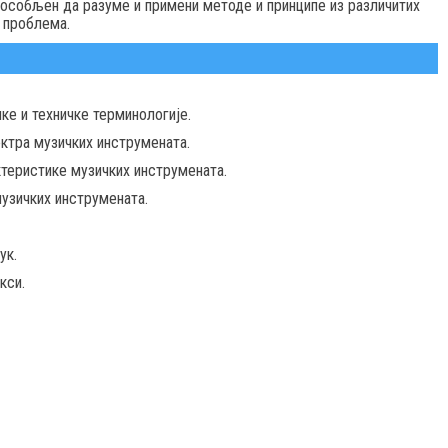
пособљен да разуме и примени методе и принципе из различитих
 проблема.
ке и техничке терминологије.
ектра музичких инструмената.
ктеристике музичких инструмената.
узичких инструмената.
ук.
кси.