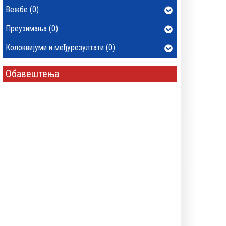
Вежбе (0)
Преузимања (0)
Колоквијуми и међурезултати (0)
Обавештења