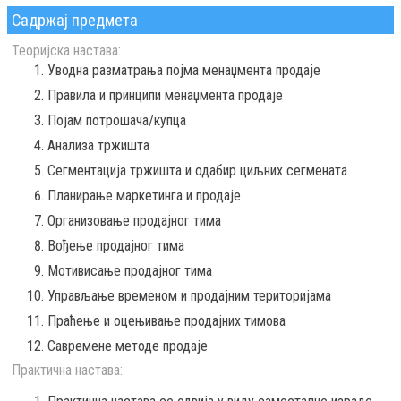
Садржај предмета
Теоријска настава:
Уводна разматрања појма менаџмента продаје
Правила и принципи менаџмента продаје
Појам потрошача/купца
Анализа тржишта
Сегментација тржишта и одабир циљних сегмената
Планирање маркетинга и продаје
Организовање продајног тима
Вођење продајног тима
Мотивисање продајног тима
Управљање временом и продајним територијама
Праћење и оцењивање продајних тимова
Савремене методе продаје
Практична настава: