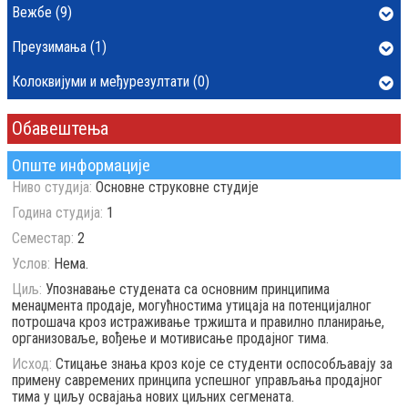
Вежбе (9)
Преузимања (1)
Колоквијуми и међурезултати (0)
Обавештења
Опште информације
Ниво студија:
Основне струковне студије
Година студија:
1
Семестар:
2
Услов:
Нема.
Циљ:
Упознавање студената са основним принципима
менаџмента продаје, могућностима утицаја на потенцијалног
потрошача кроз истраживање тржишта и правилно планирање,
организоваље, вођење и мотивисање продајног тима.
Исход:
Стицање знања кроз које се студенти оспособљавају за
примену савремених принципа успешног управљања продајног
тима у циљу освајања нових циљних сегмената.