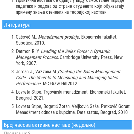
Практична настава се одвија у виду самосталне израде
задатака и радова од стране студената који обухватају
примену знања стечених на теоријској настави.
Литература
Gašović М.,
Menadžment prodaje,
Ekonomski fakultet,
Subotica, 2010.
Darmon R. Y.
Leading the Sales Force: A Dynamic
Management Process,
Cambridge University Press, New
York, 2007.
Jordan J., Vazzana M.,
Cracking the Sales Management
Code: The Secrets to Measuring and Managing Sales
Performance,
MC Graw Hill,2012.
Lovreta Stipe: Trgovinski menadžment, Ekonomski fakultet,
Beograd, 2021.
Lovreta Stipe, Bogetić Zoran, Veljković Saša, Petković Goran:
Menadžment odnosa s kupcima, Data status, Beograd, 2010.
Број часова активне наставе (недељно)
Предавања:
3