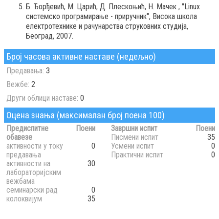
Б. Ђорђевић, М. Царић, Д. Плескоњић, Н. Мачек , "Linux
системско програмирање - приручник", Висока школа
електротехнике и рачунарства струковних студија,
Београд, 2007.
Број часова активне наставе (недељно)
Предавања:
3
Вежбе:
2
Други облици наставе:
0
Оцена знања (максималан број поена 100)
Предиспитне
Поени
Завршни испит
Поени
обавезе
Писмени испит
35
активности у току
0
Усмени испит
0
предавања
Практични испит
0
активности на
30
лабораторијским
вежбама
семинарски рад
0
колоквијум
35