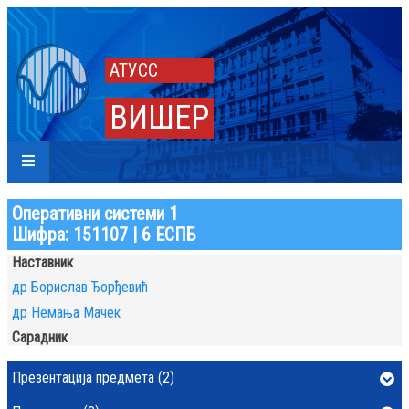
АТУСС
ВИШЕР
Оперативни системи 1
Шифра: 151107 | 6 ЕСПБ
Наставник
др Борислав Ђорђевић
др Немања Мачек
Сарадник
Презентација предмета (2)