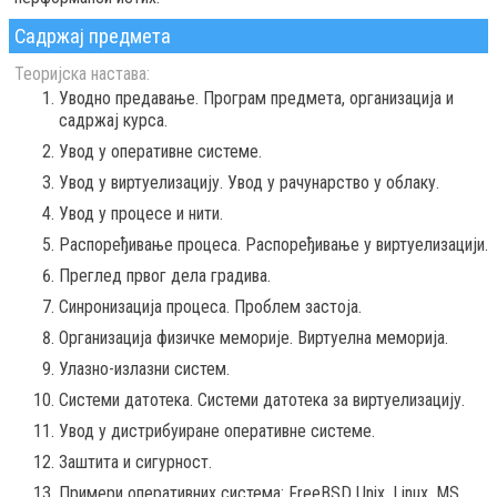
Садржај предмета
Теоријска настава:
Уводно предавање. Програм предмета, организација и
садржај курса.
Увод у оперативне системе.
Увод у виртуелизацију. Увод у рачунарство у облаку.
Увод у процесе и нити.
Распоређивање процеса. Распоређивање у виртуелизацији.
Преглед првог дела градива.
Синронизација процеса. Проблем застоја.
Организација физичке меморије. Виртуелна меморија.
Улазно-излазни систем.
Системи датотека. Системи датотека за виртуелизацију.
Увод у дистрибуиране оперативне системе.
Заштита и сигурност.
Примери оперативних система: FreeBSD Unix, Linux, MS