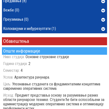
Предавања (8)
Вежбе (0)
Преузимања (0)
Колоквијуми и међурезултати (1)
Обавештења
Опште информације
Ниво студија:
Основне струковне студије
Година студија:
2
Семестар:
4
Услов:
Архитектура рачунара.
Циљ:
Упознавање студената са фундаменталним концептима
савремених оперативних система.
Исход:
Предмет представља основу за разумевање разних
области рачунарске технике. Студенти ће бити оспособљени за
администрацију модерних оперативних система и оптимизацију
перформанси истих.