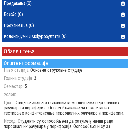
Предавања (0)
Вежбе (0)
Преузимања (0)
Колоквијуми и међурезултати (0)
Обавештења
Опште информације
Ниво студија:
Основне струковне студије
Година студија:
3
Семестар:
5
Услов:
Циљ:
Стицање знања о основним компонентама персоналних
рачунара и периферија. Оспособљавање за самостално
тестирање конфигурисање персоналних рачунара и периферија.
Исход:
Студенти су оспособљени да разумеју начин рада
персоналних рачунара у периферија. Оспособљени су за