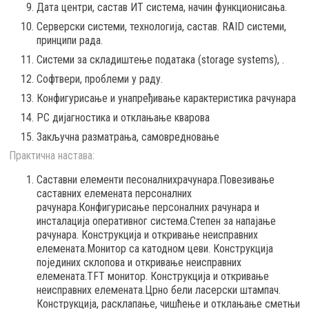
Дата центри, састав ИТ система, начин функционисања.
Серверски системи, технологија, састав. RAID системи,
принципи рада.
Системи за складиштeње података (storage systems), .
Софтвери, проблеми у раду.
Конфигурисање и унапређивање карактеристика рачунара
PC дијагностика и отклањање кварова
Закључна разматрања, самовредновање
Практична настава:
Саставни елементи песоналнихрачунара.Повезивање
саставних елемената персоналних
рачунара.Конфигурисање персоналних рачунара и
инсталација оперативног система.Степен за напајање
рачунара. Конструкција и откривање неисправних
елемената.Монитор са катодном цеви. Конструкција
појединих склопова и откривање неисправних
елемената.TFT монитор. Конструкција и откривање
неисправних елемената.Црно бели ласерски штампач.
Конструкција, расклапање, чишћење и отклањање сметњи