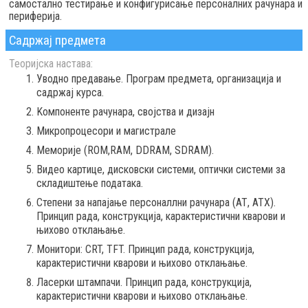
самостално тестирање и конфигурисање персоналних рачунара и
периферија.
Садржај предмета
Теоријска настава:
Уводно предавање. Програм предмета, организација и
садржај курса.
Koмпоненте рачунара, својства и дизајн
Микропроцесори и магистрале
Меморије (ROM,RAM, DDRAM, SDRAM).
Видео картице, дисковски системи, оптички системи за
складиштење података.
Степени за напајање персоналлни рачунара (АТ, АТХ).
Принцип рада, конструкција, карактеристични кварови и
њихово отклањање.
Монитори: CRT, TFT. Принцип рада, конструкција,
карактеристични кварови и њихово отклањање.
Ласерки штампачи. Принцип рада, конструкција,
карактеристични кварови и њихово отклањање.