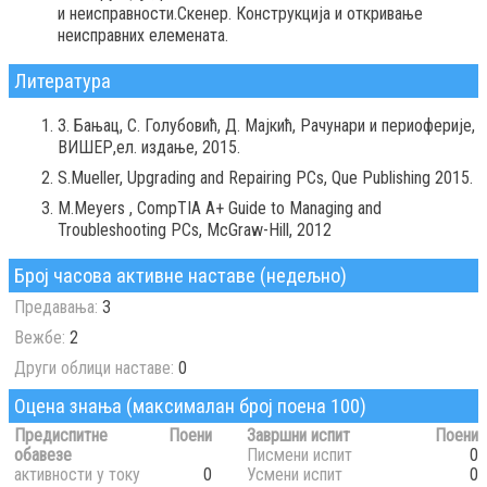
и неисправности.Скенер. Конструкција и откривање
неисправних елемената.
Литература
З. Бањац, С. Голубовић, Д. Мајкић, Рачунари и периоферије,
ВИШЕР,ел. издање, 2015.
S.Mueller, Upgrading and Repairing PCs, Que Publishing 2015.
M.Meyers , CompTIA A+ Guide to Managing and
Troubleshooting PCs, McGraw-Hill, 2012
Број часова активне наставе (недељно)
Предавања:
3
Вежбе:
2
Други облици наставе:
0
Оцена знања (максималан број поена 100)
Предиспитне
Поени
Завршни испит
Поени
обавезе
Писмени испит
0
активности у току
0
Усмени испит
0