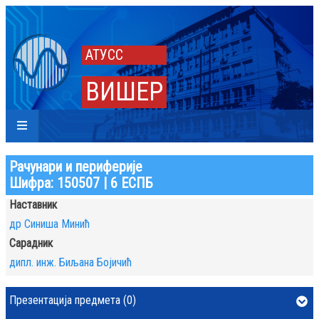
АТУСС
ВИШЕР
Рачунари и периферије
Шифра: 150507 | 6 ЕСПБ
Наставник
др Синиша Минић
Сарадник
дипл. инж. Биљана Бојичић
Презентација предмета (0)