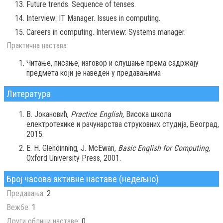
Future trends. Sequence of tenses.
Interview: IT Manager. Issues in computing.
Careers in computing. Interview: Systems manager.
Практична настава:
Читање, писање, изговор и слушање према садржају
предмета који је наведен у предавањима
Литература
В. Јокановић,
Practice English,
Висока школа
електротехике и рачунарства струковних студија, Београд,
2015.
E. H. Glendinning, J. McEwan,
Basic English for Computing,
Oxford University Press, 2001.
Број часова активне наставе (недељно)
Предавања:
2
Вежбе:
1
Други облици наставе:
0