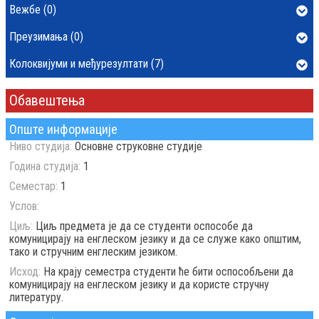
Вежбе (0)
Преузимања (0)
Колоквијуми и међурезултати (7)
Обавештења
Опште информације
Ниво студија:
Основне струковне студије
Година студија:
1
Семестар:
1
Услов:
Циљ:
Циљ предмета је да се студенти оспособе да
комуницирају на енглеском језику и да се служе како општим,
тако и стручним енглеским језиком.
Исход:
На крају семестра студенти ће бити оспособљени да
комуницирају на енглеском језику и да користе стручну
литературу.