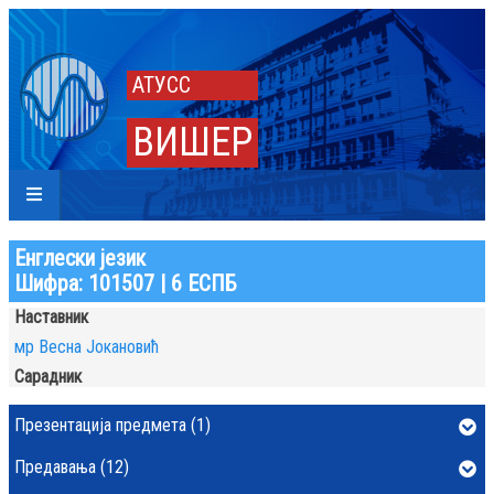
АТУСС
ВИШЕР
Енглески језик
Шифра: 101507 | 6 ЕСПБ
Наставник
мр Весна Јокановић
Сарадник
Презентација предмета (1)
Предавања (12)