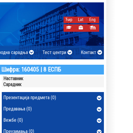
Ћир
Lat
Eng
родна сарадња
Тест центри
Контакт
Шифра: 160405 | 8 ЕСПБ
Наставник
Сарадник
Презентација предмета (0)
Предавања (0)
Вежбе (0)
Преузимања (0)