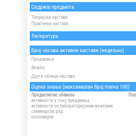
Садржај предмета
Теоријска настава:
Практична настава:
Литература
Број часова активне наставе (недељно)
Предавања:
Вежбе:
Други облици наставе:
Оцена знања (максималан број поена 100)
Предиспитне обавезе
Пое
активности у току предавања
активности на лабораторијским вежбама
семинарски рад
колоквијум