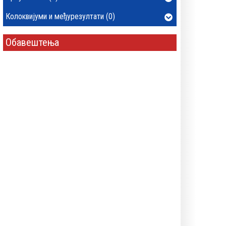
Колоквијуми и међурезултати (0)
Обавештења