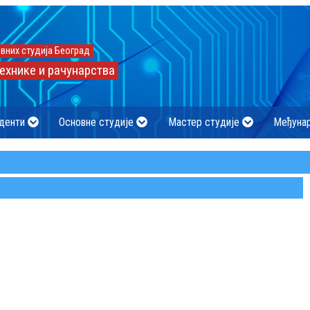
вних студија Београд
ехнике и рачунарства
денти
Основне студије
Мастер студије
Међуна