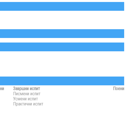
ни
Завршни испит
Поени
Писмени испит
Усмени испит
Практични испит