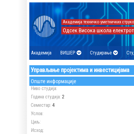
Академија техничко-уметничких струко
Одсек Висока школа електрот
Академија
ВИШЕР
Студирање
Сту
Управљање пројектима и инвестицијама
Опште информације
Ниво студија:
Година студија:
2
Семестар:
4
Услов:
Циљ:
Исход: