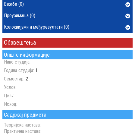
Вежбе (0)
Преузимања (0)
Колоквијуми и међурезултати (0)
Обавештења
Опште информације
Ниво студија:
Година студија:
1
Семестар:
2
Услов:
Циљ:
Исход:
Садржај предмета
Теоријска настава:
Практична настава: