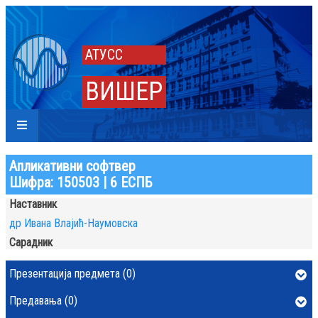
АТУСС
ВИШЕР
Апликативни софтвер
Шифра: 150503 | 6 ЕСПБ
Наставник
др Ивана Влајић-Наумовска
Сарадник
Презентација предмета (0)
Предавања (0)