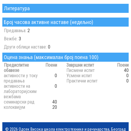
Литература
Број часова активне наставе (недељно)
Предавања:
2
Вежбе:
3
Други облици наставе:
0
Оцена знања (максималан број поена 100)
Предиспитне
Поени
Завршни испит
Поени
обавезе
Писмени испит
40
активности у току
0
Усмени испит
0
предавања
Практични испит
0
активности на
0
лабораторијским
вежбама
семинарски рад
40
колоквијум
20
© 2026 Одсек Висока школа електротехнике и рачунарства, Београд