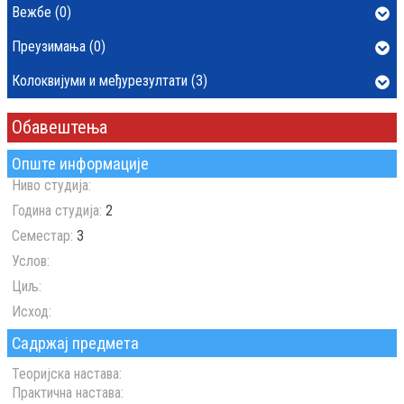
Вежбе (0)
Преузимања (0)
Колоквијуми и међурезултати (3)
Обавештења
Опште информације
Ниво студија:
Година студија:
2
Семестар:
3
Услов:
Циљ:
Исход:
Садржај предмета
Теоријска настава:
Практична настава: