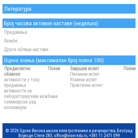
Литература
Број часова активне наставе (недељно)
Предавања:
Вежбе:
Други облици наставе:
Оцена знања (максималан број поена 100)
Предиспитне
Поени
Завршни испит
Поени
обавезе
Писмени испит
активности у току
Усмени испит
предавања
Практични испит
активности на
лабораторијским вежбама
семинарски рад
колоквијум
© 2026 Одсек Висока школа електротехнике и рачунарства, Београд
Војводе Степе 283,
office@viser.edu.rs
,
+381 11 2471 099