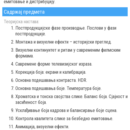
емитовање и дистрибуцију.
Садржај предмета
Теоријска настава:
Постпродукцијске фазе производње. Послови у фази
постпродукције.
Монтажа и визуелни ефекти – историјски преглед.
Визуелни континуитет и ритам у савременим филмским
формама.
Савремене форме телевизијског израза.
Корекција боја: екрани и калибрација.
Основна подешавања контраста. HDR.
Основна подешавања боје. Температура боје.
Хроматска и тонска својства слике. Баланс боја. Сјајност и
засићеност боја.
Усклађивање боја кадрова и балансирање боје сцена.
Контрола квалитета слике за безбедно емитовање.
Анимација, визуелни ефекти.