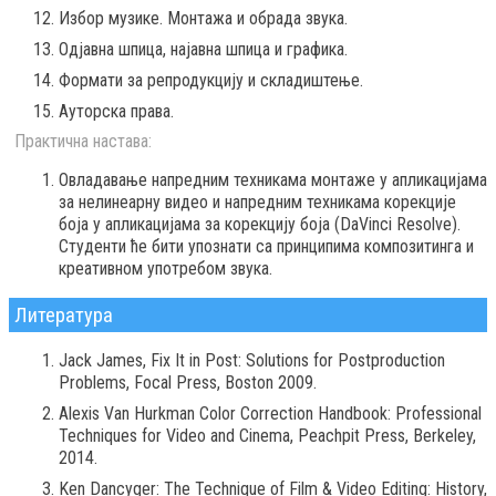
Избор музике. Монтажа и обрада звука.
Одјавна шпица, најавна шпица и графика.
Формати за репродукцију и складиштење.
Ауторска права.
Практична настава:
Овладавање напредним техникама монтаже у апликацијама
за нелинеарну видео и напредним техникама корекције
боја у апликацијама за корекцију боја (DaVinci Resolve).
Студенти ће бити упознати са принципима композитинга и
креативном употребом звука.
Литература
Jack James, Fix It in Post: Solutions for Postproduction
Problems, Focal Press, Boston 2009.
Alexis Van Hurkman Color Correction Handbook: Professional
Techniques for Video and Cinema, Peachpit Press, Berkeley,
2014.
Ken Dancyger: The Technique of Film & Video Editing: History,