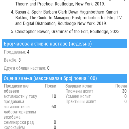
Тheory, and Practice, Routledge, New York, 2019.
Susan J. Spohr Barbara Clark Dawn Higginbotham Kumari
Bakhru, The Guide to Managing Postproduction for Film, TV
and Digital Distribution, Routledge New York, 2019.
Christopher Bowen, Grammar of the Edit, Routledge, 2023.
Број часова активне наставе (недељно)
Предавања:
4
Вежбе:
3
Други облици наставе:
0
Оцена знања (максималан број поена 100)
Предиспитне
Поени
Завршни испит
Поени
обавезе
Писмени испит
30
активности у току
10
Усмени испит
0
предавања
Практични испит
0
активности на
60
лабораторијским
вежбама
семинарски рад
0
колоквијум
0