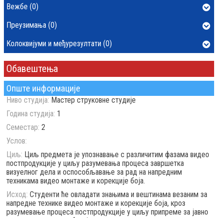
Вежбе (0)
Преузимања (0)
Колоквијуми и међурезултати (0)
Обавештења
Опште информације
Ниво студија:
Мастер струковне студије
Година студија:
1
Семестар:
2
Услов:
Циљ:
Циљ предмета je упознавање с различитим фазама видео
постпродукције у циљу разумевања процеса завршетка
визуелног дела и оспособљавање за рад на напредним
техникама видео монтаже и корекције боја.
Исход:
Студенти ће овладати знањима и вештинама везаним за
напредне технике видео монтаже и корекције боја, кроз
разумевање процеса постпродукције у циљу припреме за јавно