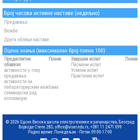
Број часова активне наставе (недељно)
Предавања:
Вежбе:
Други облици наставе:
Оцена знања (максималан број поена 100)
Предиспитне
Поени
Завршни испит
Поени
обавезе
Писмени испит
активности у току
Усмени испит
предавања
Практични испит
активности на
лабораторијским вежбама
семинарски рад
колоквијум
© 2026 Одсек Висока школа електротехнике и рачунарства, Београд
Војводе Степе 283,
office@viser.edu.rs
,
+381 11 2471 099
Радно време: Понедељак - Петак 09:00-17:00