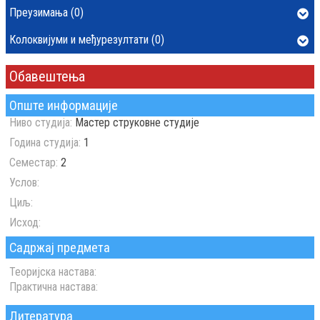
Преузимања (0)
Колоквијуми и међурезултати (0)
Обавештења
Опште информације
Ниво студија:
Мастер струковне студије
Година студија:
1
Семестар:
2
Услов:
Циљ:
Исход:
Садржај предмета
Теоријска настава:
Практична настава:
Литература