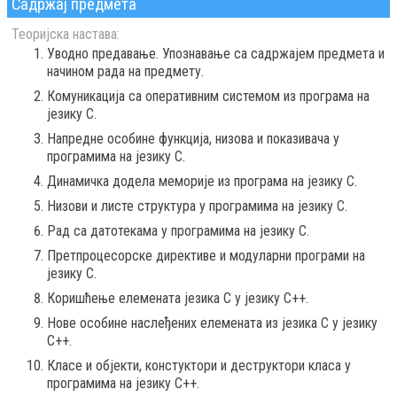
Садржај предмета
Теоријска настава:
Уводно предавање. Упознавање са садржајем предмета и
начином рада на предмету.
Комуникација са оперативним системом из програма на
језику C.
Напредне особине функција, низова и показивача у
програмима на језику C.
Динамичка додела меморије из програма на језику C.
Низови и листе структура у програмима на језику C.
Рад са датотекама у програмима на језику C.
Претпроцесорске директиве и модуларни програми на
језику C.
Коришћење елемената језика C у језику C++.
Нове особине наслеђених елемената из језика C у језику
C++.
Класе и објекти, констуктори и деструктори класа у
програмима на језику C++.