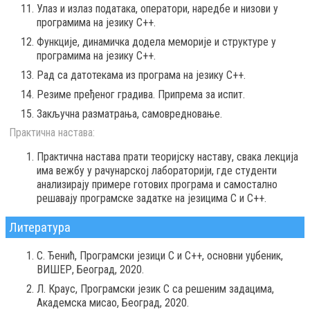
Улаз и излаз података, оператори, наредбе и низови у
програмима на језику C++.
Функције, динамичка додела меморије и структуре у
програмима на језику C++.
Рад са датотекама из програма на језику C++.
Резиме пређеног градива. Припрема за испит.
Закључна разматрања, самовредновање.
Практична настава:
Практична настава прати теоријску наставу, свака лекција
има вежбу у рачунарској лабораторији, где студенти
анализирају примере готових програма и самостално
решавају програмске задатке на језицима C и C++.
Литература
С. Ђенић, Програмски језици C и C++, основни уџбеник,
ВИШЕР, Београд, 2020.
Л. Краус, Програмски језик C са решеним задацима,
Академска мисао, Београд, 2020.