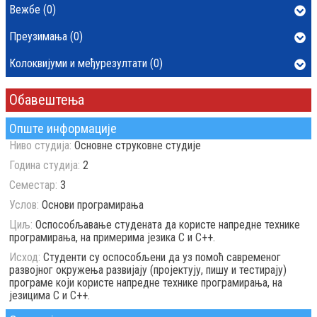
Вежбе (0)
Преузимања (0)
Колоквијуми и међурезултати (0)
Обавештења
Опште информације
Ниво студија:
Основне струковне студије
Година студија:
2
Семестар:
3
Услов:
Oснови програмирања
Циљ:
Оспособљавање студената да користе напредне технике
програмирања, на примерима језика C и C++.
Исход:
Студенти су оспособљени да уз помоћ савременог
развојног окружења развијају (пројектују, пишу и тестирају)
програмe који користе напредне технике програмирања, на
језицима C и C++.