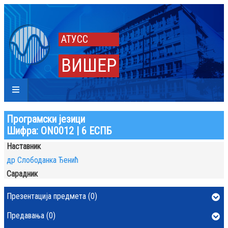
АТУСС
ВИШЕР
Програмски језици
Шифра: ON0012 | 6 ЕСПБ
Наставник
др Слободанка Ђенић
Сарадник
Презентација предмета (0)
Предавања (0)