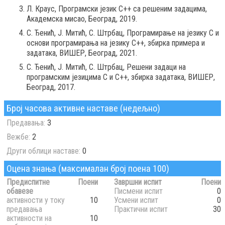
Л. Краус, Програмски језик C++ са решеним задацима,
Академска мисао, Београд, 2019.
С. Ђенић, Ј. Митић, С. Штрбац, Програмирање на језику C и
основи програмирања на језику C++, збирка примера и
задатака, ВИШЕР, Београд, 2021.
С. Ђенић, Ј. Митић, С. Штрбац, Решени задаци на
програмским језицима C и C++, збирка задатака, ВИШЕР,
Београд, 2017.
Број часова активне наставе (недељно)
Предавања:
3
Вежбе:
2
Други облици наставе:
0
Оцена знања (максималан број поена 100)
Предиспитне
Поени
Завршни испит
Поени
обавезе
Писмени испит
0
активности у току
10
Усмени испит
0
предавања
Практични испит
30
активности на
10