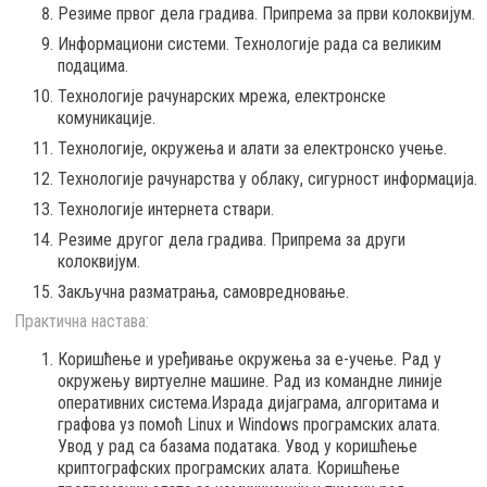
Резиме првог дела градива. Припрема за први колоквијум.
Информациони системи. Технологије рада са великим
подацима.
Технологије рачунарских мрежа, електронске
комуникације.
Технологије, окружења и алати за електронско учење.
Технологије рачунарства у облаку, сигурност информација.
Технологије интернета ствари.
Резиме другог дела градива. Припрема за други
колоквијум.
Закључна разматрања, самовредновање.
Практична настава:
Коришћење и уређивање окружења за е-учење. Рад у
окружењу виртуелне машине. Рад из командне линије
оперативних система.Израда дијаграма, алгоритама и
графова уз помоћ Linux и Windows програмских алата.
Увод у рад са базама података. Увод у коришћење
криптографских програмских алата. Коришћење