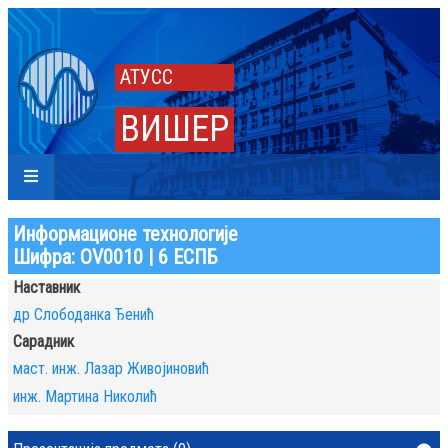
АТУСС
ВИШЕР
Информационе технологије
Шифра: ОV0010 | 6 ЕСПБ
Наставник
др Слободанка Ђенић
Сарадник
маст. инж. Лазар Живојиновић
инж. Мартина Николић