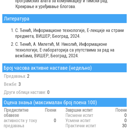
програмских алата за комуникацију и тимски рад.
Креирање и уређивање блогова.
Литература
С. Ђенић, Информационе технологије, Е-лекције на страни
предмета, ВИШЕР, Београд, 2024.
С. Ђенић, А. Милетић, М. Николић, Информационе
технологије, Е-лабораторија са упутствима за рад на
вежбама, ВИШЕР, Београд, 2024.
Број часова активне наставе (недељно)
Предавања:
2
Вежбе:
3
Други облици наставе:
0
Оцена знања (максималан број поена 100)
Предиспитне
Поени
Завршни испит
Поени
обавезе
Писмени испит
0
активности у току
0
Усмени испит
0
предавања
Практични испит
30