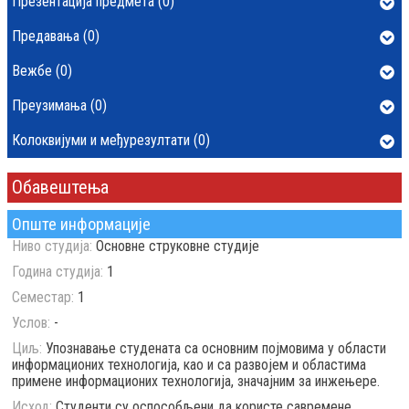
Презентација предмета (0)
Предавања (0)
Вежбе (0)
Преузимања (0)
Колоквијуми и међурезултати (0)
Обавештења
Опште информације
Ниво студија:
Основне струковне студије
Година студија:
1
Семестар:
1
Услов:
-
Циљ:
Упознавање студената са основним појмовима у области
информационих технологија, као и са развојем и областима
примене информационих технологија, значајним за инжењере.
Исход:
Студенти су оспособљени да користе савремене