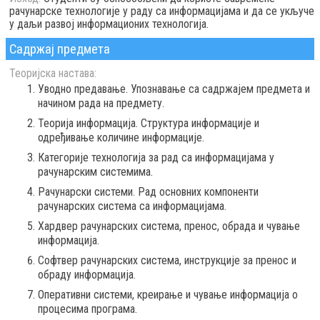
рачунарске технологије у раду са информацијама и да се укључе
у даљи развој информационих технологија.
Садржај предмета
Теоријска настава:
Уводно предавање. Упознавање са садржајем предмета и
начином рада на предмету.
Теорија информација. Структура информације и
одређивање количине информације.
Категорије технологија за рад са информацијама у
рачунарским системима.
Рачунарски системи. Рад основних компоненти
рачунарских система са информацијама.
Хардвер рачунарских система, пренос, обрада и чување
информација.
Софтвер рачунарских система, инструкције за пренос и
обраду информација.
Оперативни системи, креирање и чување информација о
процесима програма.