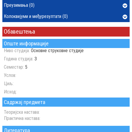
Преузимања (0)
Колоквијуми и међурезултати (0)
Обавештења
Опште информације
Ниво студија:
Основне струковне студије
Година студија:
3
Семестар:
5
Услов:
Циљ:
Исход:
Садржај предмета
Теоријска настава:
Практична настава:
Литература