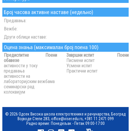
Број часова активне наставе (недељно)
Предавања:
Вежбе:
Други облици наставе:
Оцена знања (максималан број поена 100)
Предиспитне
Поени
Завршни испит
Поени
обавезе
Писмени испит
активности у току
Усмени испит
предавања
Практични испит
активности на
лабораторијским вежбама
семинарски рад
колоквијум
© 2026 Одсек Висока школа електротехнике и рачунарства, Београд
Војводе Степе 283,
office@viser.edu.rs
,
+381 11 2471 099
Радно време: Понедељак - Петак 09:00-17:00