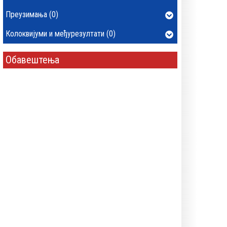
Преузимања (0)
Колоквијуми и међурезултати (0)
Обавештења