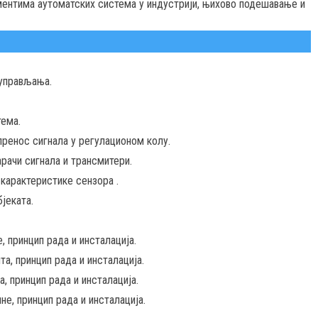
ентима аутоматских система у индустрији, њихово подешавање и
 управљања.
ема.
ренос сигнала у регулационом колу.
арачи сигнала и трансмитери.
 карактеристике сензора .
јеката.
 принцип рада и инсталација.
а, принцип рада и инсталација.
, принцип рада и инсталација.
не, принцип рада и инсталација.