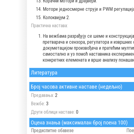
Корачни мотори и драјвери.
Мотори једносмерне струје и PWM регулациј
Колоквијум 2.
Практична настава:
На вежбама разрађују се шеме и конструкциј
претварача и сензора, регулатора и извршних
докуметацијом произвођача и пратећим мулти
самостално и уз помоћ наставника експеримен
конкретних елемената и врше анализу понаша
Литература
Број часова активне наставе (недељно)
Предавања:
2
Вежбе:
3
Други облици наставе:
0
Оцена знања (максималан број поена 100)
Предиспитне обавезе
Пое