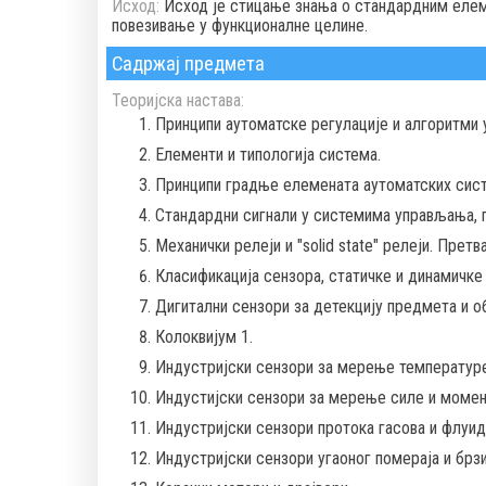
Исход:
Исход је стицање знања о стандардним елем
повезивање у функционалне целине.
Садржај предмета
Теоријска настава:
Принципи аутоматске регулације и алгоритми
Елементи и типологија система.
Принципи градње елемената аутоматских сист
Стандардни сигнали у системима управљања, п
Механички релеји и "solid state" релеји. Претв
Класификација сензора, статичке и динамичке
Дигитални сензори за детекцију предмета и об
Колоквијум 1.
Индустријски сензори за мерење температуре,
Индустијски сензори за мерење силе и момент
Индустријски сензори протока гасова и флуида
Индустријски сензори угаоног помераја и брзи