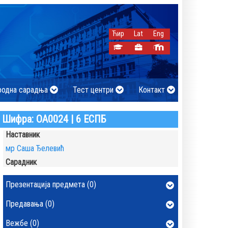
Ћир
Lat
Eng
родна сарадња
Тест центри
Контакт
Шифра: ОА0024 | 6 ЕСПБ
Наставник
мр Саша Ђелевић
Сарадник
Презентација предмета (0)
Предавања (0)
Вежбе (0)