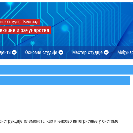
вних студија Београд
ехнике и рачунарства
денти
Основне студије
Мастер студије
Међуна
онструкције елемената, као и њихово интегрисање у системе