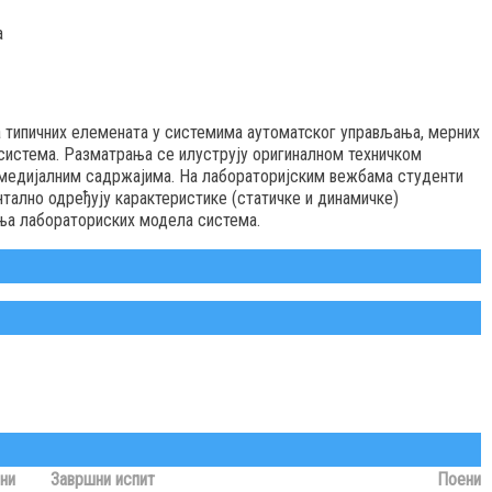
а
а типичних елемената у системима аутоматског управљања, мерних
 система. Разматрања се илуструју оригиналном техничком
медијалним садржајима. На лабораторијским вежбама студенти
тално одређују карактеристике (статичке и динамичке)
ња лабораториских модела система.
ни
Завршни испит
Поени