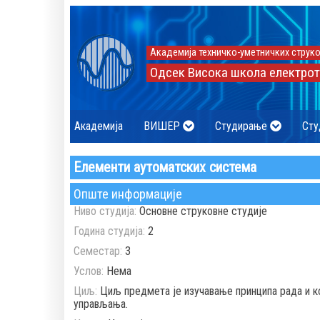
Академија техничко-уметничких струко
Одсек Висока школа електрот
Академија
ВИШЕР
Студирање
Сту
Елементи аутоматских система
Опште информације
Ниво студија:
Основне струковне студије
Година студија:
2
Семестар:
3
Услов:
Нема
Циљ:
Циљ предмета је изучавање принципа рада и к
управљања.