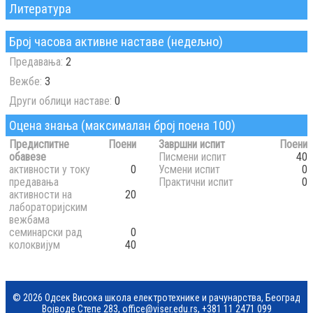
Литература
Број часова активне наставе (недељно)
Предавања:
2
Вежбе:
3
Други облици наставе:
0
Оцена знања (максималан број поена 100)
Предиспитне
Поени
Завршни испит
Поени
обавезе
Писмени испит
40
активности у току
0
Усмени испит
0
предавања
Практични испит
0
активности на
20
лабораторијским
вежбама
семинарски рад
0
колоквијум
40
© 2026 Одсек Висока школа електротехнике и рачунарства, Београд
Војводе Степе 283,
office@viser.edu.rs
,
+381 11 2471 099