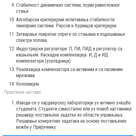
Стабилност динамичких система, појам равнотежног
стања.
Алгебарски критеријуми испитивања стабилности
линеарних система. Раусов и Хурвицов критеријум.
Затварање повратне спреге по стањима и подешавање
спектра полова.
Индустријски регулатори: П, ПИ, ПИД и регулатор са
кашњењем. Каскадна компензација: И, Д и ИД
компензатори (ускладници).
Реализација компензатора са активним и са пасивним
мрежама.
Колоквијум
Практична настава:
Изводи се у хардверској лабораторији уз активно учешће
студената. Студенти самостално или уз помоћ наставника
решавају постављене задатке из области управљања.
Решавање конкретних задатака на основу постављених
вежби у Приручнику.