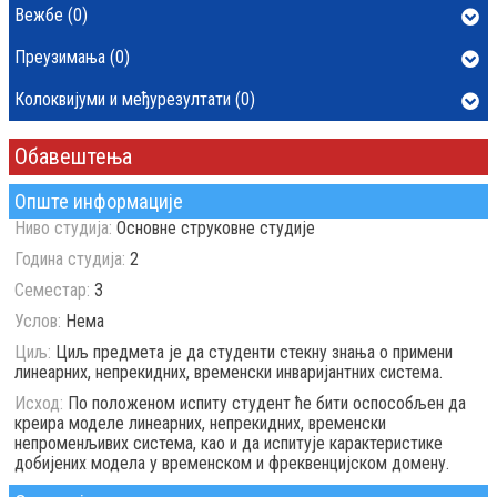
Вежбе (0)
Преузимања (0)
Колоквијуми и међурезултати (0)
Обавештења
Опште информације
Ниво студија:
Основне струковне студије
Година студија:
2
Семестар:
3
Услов:
Нема
Циљ:
Циљ предмета је да студенти стекну знања о примени
линеарних, непрекидних, временски инваријантних система.
Исход:
По положеном испиту студент ће бити оспособљен да
креира моделе линеарних, непрекидних, временски
непроменљивих система, као и да испитује карактеристике
добијених модела у временском и фреквенцијском домену.