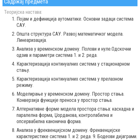
Садржај предмета
Теоријска настава:
Појам и дефиниција аутоматике. Основни задаци система
САУ.
Општа структура САУ. Развој математичког модела.
Линеаризација.
Анализа у временском домену. Полови и нуле.Одскочни
одзив и параметри система 1. и 2. реда.
Карактеризација континуалних система у стационарном
стању.
Карактеризација континуалних система у прелазном
режиму.
Моделирање у временском домену. Простор стања.
Конверзија функције преноса у простор стања.
Aлтернативне форме модела простора стања: каскадна и
паралелна форма, Џорданова, контролабилна и
опсервабилна канонична форма.
Анализа у фреквенцијском домену. Фреквенцијске
карактеристике система 1. и 2. реда. 9. Бодеови дијаграми.