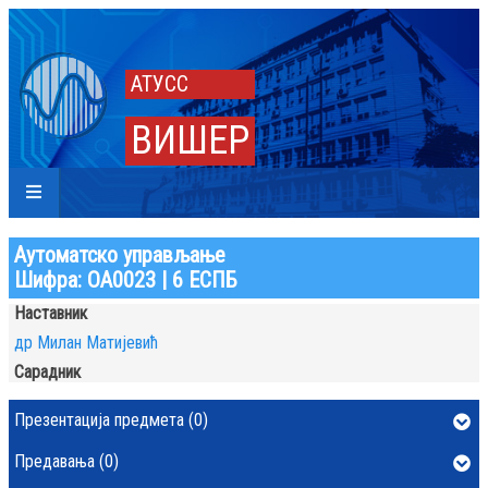
АТУСС
ВИШЕР
Аутоматско управљање
Шифра: ОА0023 | 6 ЕСПБ
Наставник
др Милан Матијевић
Сарадник
Презентација предмета (0)
Предавања (0)