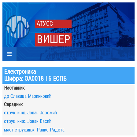
АТУСС
ВИШЕР
Електроника
Шифра: ОА0018 | 6 ЕСПБ
Наставник
др Славица Маринковић
Сарадник
струк. инж. Јован Јеремић
струк. инж. Јован Васић
маст.струк.инж. Ранко Радета