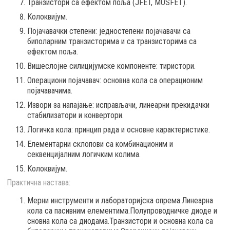
Транзистори са ефектом поља (ЈFET, MOSFET).
Колоквијум.
Појачавачки степени: једностепени појачавачи са
биполарним транзисторима и са транзисторима са
ефектом поља.
Вишеслојне силицијумске компоненте: тиристори.
Операциони појачавач: основна кола са операционим
појачавачима.
Извори за напајање: исправљачи, линеарни прекидачки
стабилизатори и конвертори.
Логичка кола: принцип рада и основне карактеристике.
Елементарни склопови са комбинационим и
секвенцијалним логичким колима.
Колоквијум.
Практична настава:
Meрни инструменти и лабораторијска опрема.Линеарна
кола са пасивним елементима.Полупроводничке диоде и
сновна кола са диодама.Транзистори и основна кола са