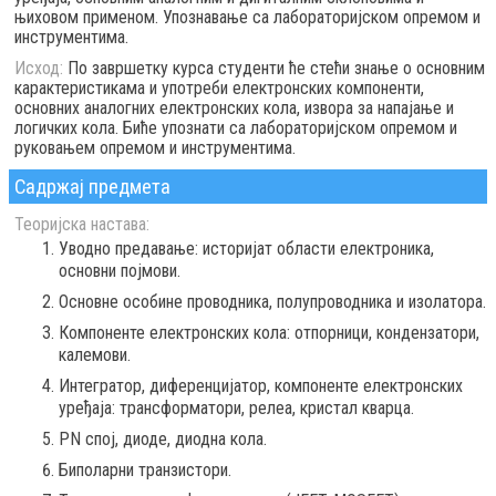
њиховом применом. Упознавање са лабораторијском опремом и
инструментима.
Исход:
По завршетку курса студенти ће стећи знање о основним
карактеристикама и употреби електронских компоненти,
основних аналогних електронских кола, извора за напајање и
логичких кола. Биће упознати са лабораторијском опремом и
руковањем опремом и инструментима.
Садржај предмета
Теоријска настава:
Уводно предавање: историјат области електроника,
основни појмови.
Основне особине проводника, полупроводника и изолатора.
Компоненте електронских кола: отпорници, кондензатори,
калемови.
Интегратор, диференцијатор, компоненте електронских
уређаја: трансформатори, релеа, кристал кварца.
PN спој, диоде, диодна кола.
Биполарни транзистори.