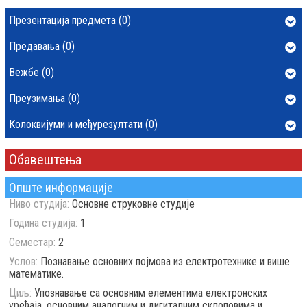
Презентација предмета (0)
Предавања (0)
Вежбе (0)
Преузимања (0)
Колоквијуми и међурезултати (0)
Обавештења
Опште информације
Ниво студија:
Основне струковне студије
Година студија:
1
Семестар:
2
Услов:
Познавање основних појмова из електротехнике и више
математике.
Циљ:
Упознавање са основним елементима електронских
уређаја, основним аналогним и дигиталним склоповима и