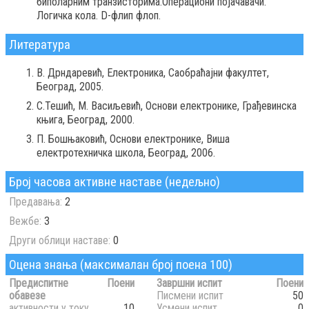
биполарним транзисторима.Операциони појачавачи.
Логичка кола. D-флип флоп.
Литература
В. Дрндаревић, Електроника, Саобраћајни факултет,
Београд, 2005.
С.Тешић, М. Васиљевић, Основи електронике, Грађевинска
књига, Београд, 2000.
П. Бошњаковић, Основи електронике, Виша
електротехничка школа, Београд, 2006.
Број часова активне наставе (недељно)
Предавања:
2
Вежбе:
3
Други облици наставе:
0
Оцена знања (максималан број поена 100)
Предиспитне
Поени
Завршни испит
Поени
обавезе
Писмени испит
50
активности у току
10
Усмени испит
0