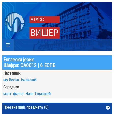
АТУСС
ВИШЕР
Енглески језик
Шифра: ОА0012 | 6 ЕСПБ
Наставник
мр Весна Јокановић
Сарадник
маст. филол. Нина Туцаковић
Презентација предмета (0)