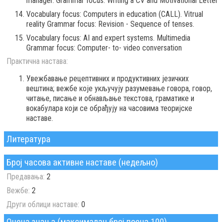
manager. Grammar focus: Writing a CV and Motivational Letter
Vocabulary focus: Computers in education (CALL). Vitrual
reality Grammar focus: Revision - Sequence of tenses.
Vocabulary focus: AI and expert systems. Multimedia
Grammar focus: Computer- to- video conversation
Практична настава:
Увежбавање рецептивних и продуктивних језичких
вештина; вежбе које укључују разумевање говора, говор,
читање, писање и обнављање текстова, граматике и
вокабулара који се обрађују на часовима теоријске
наставе.
Литература
Број часова активне наставе (недељно)
Предавања:
2
Вежбе:
2
Други облици наставе:
0
Оцена знања (максималан број поена 100)