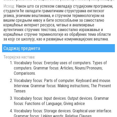
Исход:
Након што са успехом савладају студијским програмом,
студенти ће овладати граматичким структурама енглеског
језика, језичким вештинама, и стручном терминологијом на
вишем средњем нивоу и бити оспособљени за самостално
коришћење интернет ресурса, читање и анализирање
аутентичних стручних текстова, самостално изражавање и
коришћење стручне терминологије из обрађених тема области
за коју се школују, као и развијање комуникацијских вештина.
Садржај предмета
Теоријска настава:
Vocabulary focus: Everyday uses of computers. Types of
computers. Grammar focus: Articles; Nouns/Pronouns;
Comparisons.
Vocabulary focus: Parts of computer. Keyboard and mouse.
Interview. Grammar focus: Making instructions; The Present
Tenses
Vocabulary focus: Input devices. Output devices. Grammar
focus: Functions of Language; Giving advice
Vocabulary focus: Storage devices. Graphical user interface.
Grammar focus: Linking words; Relative Clauses