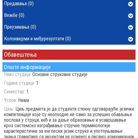
Предавања (0)
Вежбе (0)
Преузимања (0)
Колоквијуми и међурезултати (0)
Обавештења
Опште информације
Ниво студија:
Основне струковне студије
Година студија:
1
Семестар:
1
Услов:
Нема
Циљ:
Циљ предмета је да студенти стекну одговарајуће језичке
компетенције које су неопходне не само за успешно обављање
послова у струци, већ и за даље образовање и усавршавање
кроз системско изграђивање стручне терминологије
карактеристичне за енглески језик струке и употпуњавање
знања граматике са акцентом на усменој и писаној комуникацији.