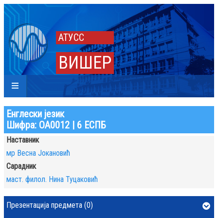
АТУСС
ВИШЕР
Енглески језик
Шифра: ОА0012 | 6 ЕСПБ
Наставник
мр Весна Јокановић
Сарадник
маст. филол. Нина Туцаковић
Презентација предмета (0)