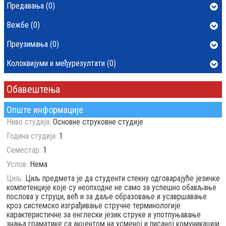
Предавања (0)
Вежбе (0)
Преузимања (0)
Колоквијуми и међурезултати (0)
Обавештења
Опште информације
Ниво студија:
Основне струковне студије
Година студија:
1
Семестар:
1
Услов:
Нема
Циљ:
Циљ предмета је да студенти стекну одговарајуће језичке
компетенције које су неопходне не само за успешно обављање
послова у струци, већ и за даље образовање и усавршавање
кроз системско изграђивање стручне терминологије
карактеристичне за енглески језик струке и употпуњавање
знања граматике са акцентом на усменој и писаној комуникацији.