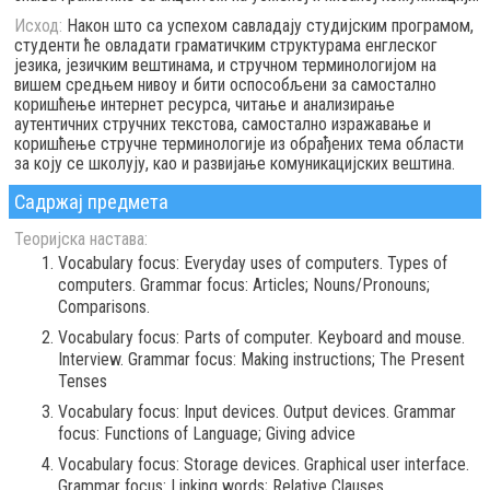
Исход:
Након што са успехом савладају студијским програмом,
студенти ће овладати граматичким структурама енглеског
језика, језичким вештинама, и стручном терминологијом на
вишем средњем нивоу и бити оспособљени за самостално
коришћење интернет ресурса, читање и анализирање
аутентичних стручних текстова, самостално изражавање и
коришћење стручне терминологије из обрађених тема области
за коју се школују, као и развијање комуникацијских вештина.
Садржај предмета
Теоријска настава:
Vocabulary focus: Everyday uses of computers. Types of
computers. Grammar focus: Articles; Nouns/Pronouns;
Comparisons.
Vocabulary focus: Parts of computer. Keyboard and mouse.
Interview. Grammar focus: Making instructions; The Present
Tenses
Vocabulary focus: Input devices. Output devices. Grammar
focus: Functions of Language; Giving advice
Vocabulary focus: Storage devices. Graphical user interface.
Grammar focus: Linking words; Relative Clauses