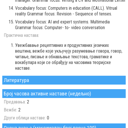
manager. Grammar focus: Writing a CV and Motivational Letter
Vocabulary focus: Computers in education (CALL). Vitrual
reality Grammar focus: Revision - Sequence of tenses.
Vocabulary focus: AI and expert systems. Multimedia
Grammar focus: Computer- to- video conversation
Практична настава:
Увежбавање рецептивних и продуктивних језичких
вештина; вежбе које укључују разумевање говора, говор,
читање, писање и обнављање текстова, граматике и
вокабулара који се обрађују на часовима теоријске
наставе.
Литература
Број часова активне наставе (недељно)
Предавања:
2
Вежбе:
2
Други облици наставе:
0
Оцена знања (максималан број поена 100)