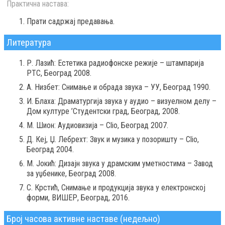
Практична настава:
Прати садржај предавања.
Литература
Р. Лазић: Естетика радиофонске режије – штампарија
РТС, Београд 2008.
А. Низбет: Снимање и обрада звука – УУ, Београд 1990.
И. Блаха: Драматургија звука у аудио – визуелном делу –
Дом културе ’Студентски град, Београд, 2008.
М. Шион: Аудиовизија – Clio, Београд 2007.
Д. Кеј, Џ. Лебрехт: Звук и музика у позоришту – Clio,
Београд 2004.
М. Јокић: Дизајн звука у драмским уметностима – Завод
за уџбенике, Београд 2008.
С. Крстић, Снимање и продукција звука у електронској
форми, ВИШЕР, Београд, 2016.
Број часова активне наставе (недељно)