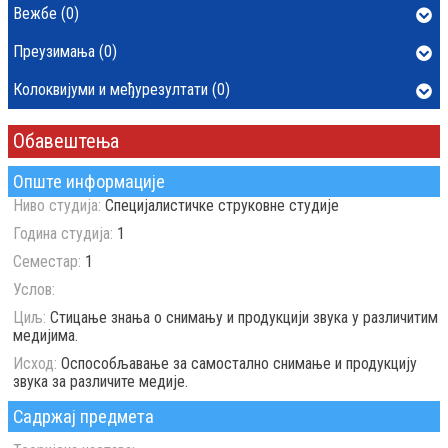
Вежбе (0)
Преузимања (0)
Колоквијуми и међурезултати (0)
Обавештења
Опште информације
Ниво студија:
Специјалистичке струковне студије
Година студија:
1
Семестар:
1
Услов:
Циљ:
Стицање знања о снимању и продукцији звука у различитим
медијима.
Исход:
Oспосoбљавање за самостално снимање и продукцију
звука за различите медије.
Садржај предмета