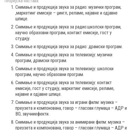
Теоријска настава:
Снимање и продукција звука за радио: музички програм,
,маркетинг емисије – џингл, реламе, најавне и одјавне
шпице.
Снимање и продукција звука за радио:школски програм,
научно образовни програм, контакт емисије, гост у
студију.
Снимање и продукција звука за радио: драмски програм.
Снимање и продукција звука за телевизију: музички
програм, драмски програм.
Снимање и продукција звука за телевизију: школски
програм, научно образовни програм.
Снимање и продукција звука за телевизију: контакт
емисије, гост у студију, маркетинг емисије, реламе,
најавне и одјавне шпице.
Снимање и продукција звука за играни филм: музика –
преузета и компонована, говор – гласови глумаца – АДР и
ВО, звучниефекти.
Снимање и продукција звука за анимирани филм: музика –
преузета и компонована, говор – гласови глумаца – АДР и