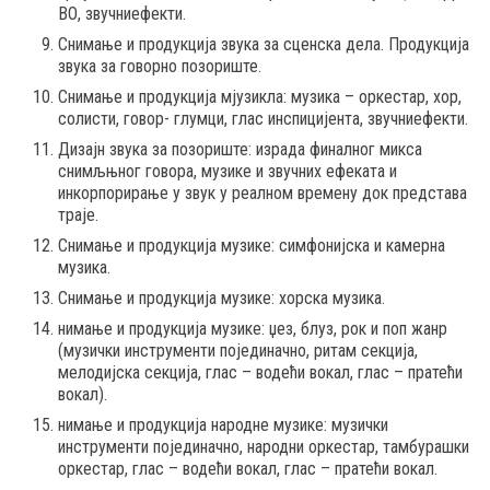
ВО, звучниефекти.
Снимање и продукција звука за сценска дела. Продукција
звука за говорно позориште.
Снимање и продукција мјузикла: музика – оркестар, хор,
солисти, говор- глумци, глас инспицијента, звучниефекти.
Дизајн звука за позориште: израда финалног микса
снимљњног говора, музике и звучних ефеката и
инкорпорирање у звук у реалном времену док представа
траје.
Снимање и продукција музике: симфонијска и камерна
музика.
Снимање и продукција музике: хорска музика.
нимање и продукција музике: џез, блуз, рок и поп жанр
(музички инструменти појединачно, ритам секција,
мелодијска секција, глас – водећи вокал, глас – пратећи
вокал).
нимање и продукција народне музике: музички
инструменти појединачно, народни оркестар, тамбурашки
оркестар, глас – водећи вокал, глас – пратећи вокал.