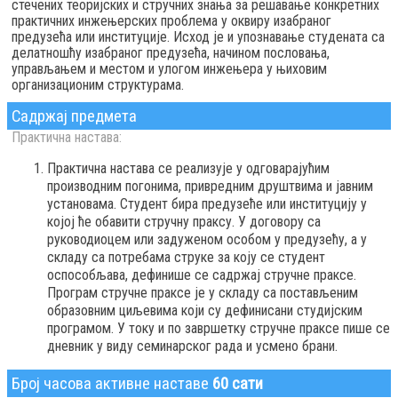
стечених теоријских и стручних знања за решавање конкретних
практичних инжењерских проблема у оквиру изабраног
предузећа или институције. Исход је и упознавање студената са
делатношћу изабраног предузећа, начином пословања,
управљањем и местом и улогом инжењера у њиховим
организационим структурама.
Садржај предмета
Практична настава:
Практична настава се реализује у одговарајућим
производним погонима, привредним друштвима и јавним
установама. Студент бира предузеће или институцију у
којој ће обавити стручну праксу. У договору са
руководиоцем или задуженом особом у предузећу, а у
складу са потребама струке за коју се студент
оспособљава, дефинише се садржај стручне праксе.
Програм стручне праксе је у складу са постављеним
образовним циљевима који су дефинисани студијским
програмом. У току и по завршетку стручне праксе пише се
дневник у виду семинарског рада и усмено брани.
Број часова активне наставе
60 сати