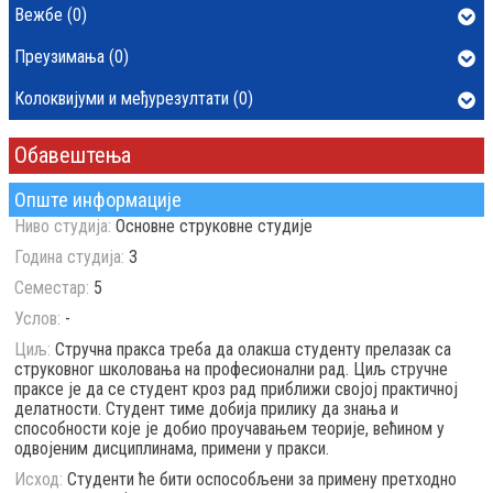
Вежбе (0)
Преузимања (0)
Колоквијуми и међурезултати (0)
Обавештења
Опште информације
Ниво студија:
Основне струковне студије
Година студија:
3
Семестар:
5
Услов:
-
Циљ:
Стручна пракса треба да олакша студенту прелазак са
струковног школовања на професионални рад. Циљ стручне
праксе је да се студент кроз рад приближи својој практичној
делатности. Студент тиме добија прилику да знања и
способности које је добио проучавањем теорије, већином у
одвојеним дисциплинама, примени у пракси.
Исход:
Студенти ће бити оспособљени за примену претходно