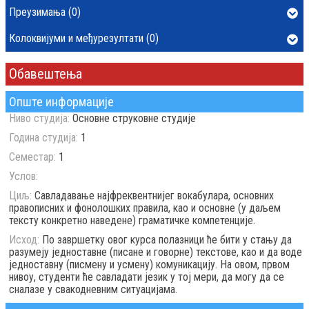
Преузимања (0)
Колоквијуми и међурезултати (0)
Обавештења
Опште информације
Ниво студија:
Основне струковне студије
Година студија:
1
Семестар:
1
Услов:
Циљ:
Савладавање најфреквентнијег вокабулара, основних
правописних и фонолошких правила, као и основне (у даљем
тексту конкретно наведене) граматичке компетенције.
Исход:
По завршетку овог курса полазници ће бити у стању да
разумеју једноставне (писане и говорне) текстове, као и да воде
једноставну (писмену и усмену) комуникацију. На овом, првом
нивоу, студенти ће савладати језик у тој мери, да могу да се
сналазе у свакодневним ситуацијама.