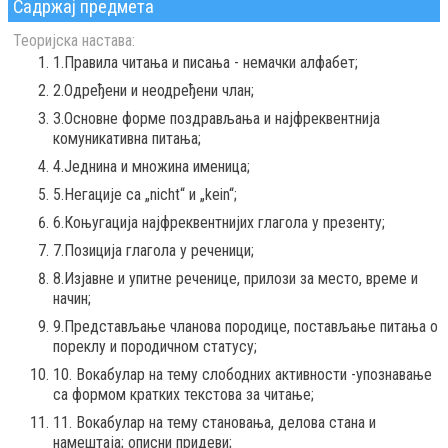
Садржај предмета
Теоријска настава:
1.Правила читања и писања - немачки алфабет;
2.Одређени и неодређени члан;
3.Основне форме поздрављања и најфреквентнија
комуникативна питања;
4.Једнина и множина именица;
5.Негације са „nicht“ и „kein“;
6.Коњугација најфреквентнијих глагола у презенту;
7.Позиција глагола у реченици;
8.Изјавне и упитне реченице, прилози за место, време и
начин;
9.Представљање чланова породице, постављање питања о
пореклу и породичном статусу;
10. Вокабулар на тему слободних активности -упознавање
са формом кратких текстова за читање;
11. Вокабулар на тему становања, делова стана и
намештаја; описни придеви;