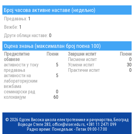
Број часова активне наставе (недељно)
Предавања:
1
Вежбе:
1
Други облици наставе:
0
Оцена знања (максималан број поена 100)
Предиспитне
Поени
Завршни испит
Поени
обавезе
Писмени испит
0
активности у току
5
Усмени испит
30
предавања
Практични испит
0
активности на
5
лабораторијским
вежбама
семинарски рад
0
колоквијум
60
© 2026 Одсек Висока школа електротехнике и рачунарства, Београд
Војводе Степе 283,
office@viser.edu.rs
,
+381 11 2471 099
Радно време: Понедељак - Петак 09:00-17:00