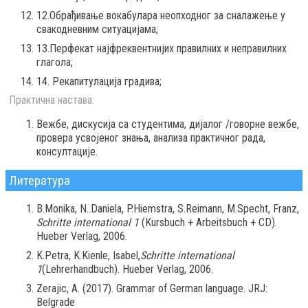
12.Обрађивање вокабулара неопходног за сналажење у
свакодневним ситуацијама;
13.Перфекат најфреквентнијих правилних и неправилних
глагола;
14. Рекапитулација градива;
Практична настава:
Вежбе, дискусија са студентима, дијалог /говорне вежбе,
провера усвојеног знања, анализа практичног рада,
консултације.
Литература
B.Monika, N..Daniela, P.Hiemstra, S.Reimann, M.Specht, Franz,
Schritte international 1
(Kursbuch + Arbeitsbuch + CD).
Hueber Verlag, 2006.
K.Petra, K.Kienle, Isabel,
Schritte international
1
(Lehrerhandbuch). Hueber Verlag, 2006.
Zerajic, A. (2017). Grammar of German language. JRJ:
Belgrade