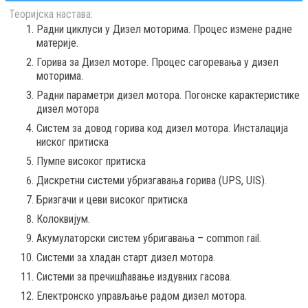
Теоријска настава:
Радни циклуси у Дизел моторима. Процес измене радне
материје.
Горива за Дизел моторе. Процес сагоревања у дизел
моторима.
Радни параметри дизел мотора. Погонске карактеристике
дизел мотора
Систем за довод горива код дизел мотора. Инсталација
ниског притиска
Пумпе високог притиска
Дискретни системи убризгавања горива (UPS, UIS).
Бризгачи и цеви високог притиска
Колоквијум.
Акумулаторски систем убригавања – common rail.
Системи за хладан старт дизел мотора.
Системи за пречишћавање издувних гасова.
Електронско управљање радом дизел мотора.