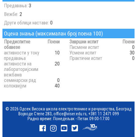
Предавања:
3
Вежбе:
2
Други облици наставе:
0
Оцена знања (максималан број поена 100)
Предиспитне
Поени
Завршни испит
Поени
обавезе
Писмени испит
0
активности у току
10
Усмени испит
30
предавања
Практични испит
0
активности на
20
лабораторијским
вежбама
семинарски рад
0
колоквијум
40
© 2026 Одсек Висока школа електротехнике и рачунарства, Београд
Војводе Степе 283,
office@viser.edu.rs
,
+381 11 2471 099
Радно време: Понедељак - Петак 09:00-17:00