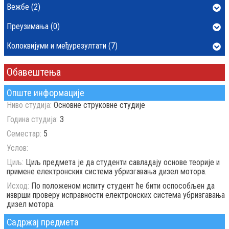
Вежбе (2)
Преузимања (0)
Колоквијуми и међурезултати (7)
Обавештења
Опште информације
Ниво студија:
Основне струковне студије
Година студија:
3
Семестар:
5
Услов:
Циљ:
Циљ предмета је да студенти савладају основе теорије и
примене електронских система убризгавања дизел мотора.
Исход:
По положеном испиту студент ће бити оспособљен да
изврши проверу исправности електронских система убризгавања
дизел мотора.
Садржај предмета