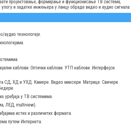
вати пројектовање, формирање и функционисање ТВ система,
и улогу и задатке инжењера у ланцу обраде видео и аудио сигнала.
о/аудио технологије.
хнологијама.
истемима.
јални каблови. Оптички каблови. УТП каблови. Интерфејси.
та СД, ХД и УХД. Камере. Видео миксери. Матрице. Свичери.
бедери.
их уређаја у ТВ системима.
, ЛЕД, multiview).
еђајима истих и различитих формата.
ема путем Интернета.