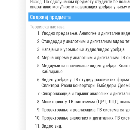
Исход:
По одслушаном предмету студенти ће позна
оперативне могућности најважнијих уређаја у њему 
Садржај предмета
Теоријска настава:
Уводно предавање. Аналогне и дигиталне виде
Стандарди у аналогним и дигиталним видео те
Напајање и уземљење аудио/видео уређаја.
Мерна опрема у аналогним и дигиталним ТВ с
Медијуми за повезивање видео уређаја. Коакси
Каблирање.
Видео уређаји у ТВ студију различитих форма
Сплитери. Разни конвертори. Ембедери. Деем
Синхронизација и тајминг аналогних и дигиталн
Мониторинг у ТВ системима (ЦРТ, ЛЦД, плазма
Пројектовање и реализација ТВ система са ур
Пројектовање аналогних и дигиталних ТВ сист
Видео зид.