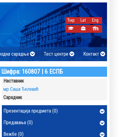
Ћир
Lat
Eng
родна сарадња
Тест центри
Контакт
Шифра: 160807 | 6 ЕСПБ
Наставник
мр Саша Ђелевић
Сарадник
Презентација предмета (0)
Предавања (0)
Вежбе (0)