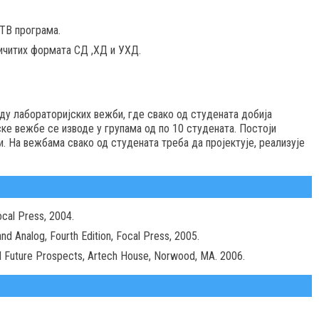
ТВ програма.
ичитих формата СД ,ХД и УХД.
ду лабораторијских вежби, где свако од студената добија
ке вежбе се изводе у групама од по 10 студенaта. Постоји
. На вежбама свако од студената треба да пројектује, реализује
cal Press, 2004.
nd Analog, Fourth Edition, Focal Press, 2005.
nd Future Prospects, Artech House, Norwood, MA. 2006.