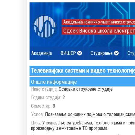
Академија техничко-уметничких струко
Одсек Висока школа електрот
Академија
ВИШЕР
Студирање
Сту
Телевизијски системи и видео технологиј
Опште информације
Ниво студија:
Основне струковне студије
Година студија:
2
Семестар:
3
Услов:
Познавање основних појмова о телевизијским
Циљ:
Упознавање са уређајима, технологијама и при
производњу и емитовање ТВ програма.