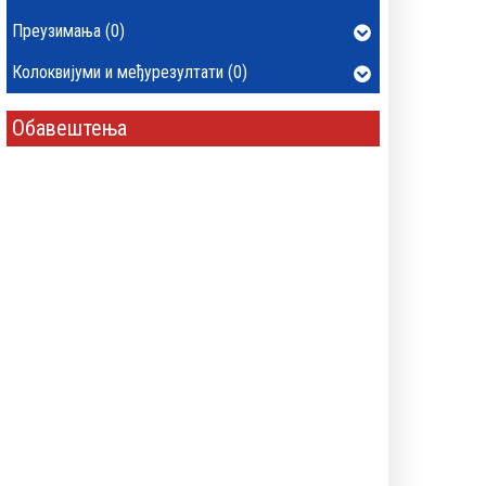
Преузимања (0)
Колоквијуми и међурезултати (0)
Обавештења