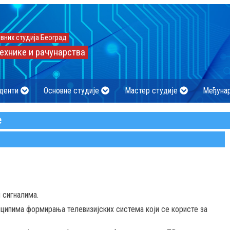
вних студија Београд
ехнике и рачунарства
денти
Основне студије
Мастер студије
Међуна
е
 сигналима.
нципима формирања телевизијских система који се користе за