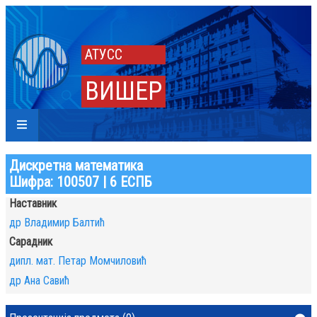
АТУСС
ВИШЕР
Дискретна математика
Шифра: 100507 | 6 ЕСПБ
Наставник
др Владимир Балтић
Сарадник
дипл. мат. Петар Момчиловић
др Ана Савић