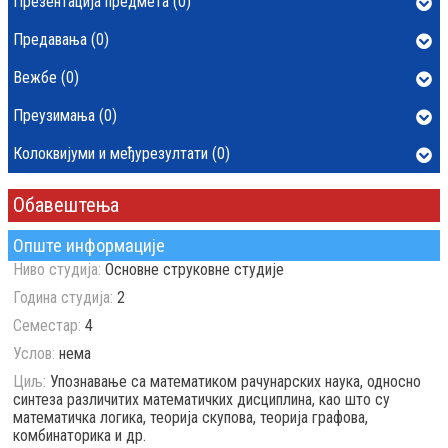
Презентација предмета (0)
Предавања (0)
Вежбе (0)
Преузимања (0)
Колоквијуми и међурезултати (0)
Обавештења
Опште информације
Ниво студија:
Основне струковне студије
Година студија:
2
Семестар:
4
Услов:
нема
Циљ:
Упознавање са математиком рачунарских наука, односно
синтезa различитих математичких дисциплина, као што су
математичка логика, теорија скупова, теорија графова,
комбинаторика и др.