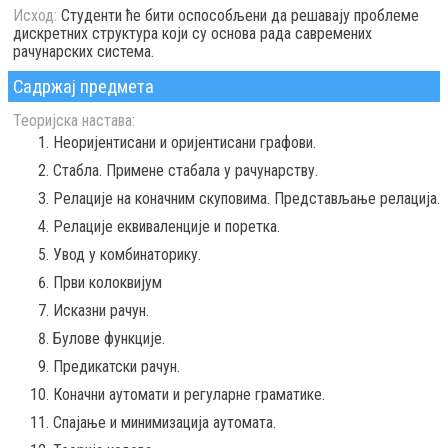
Исход:
Студенти ће бити оспособљени да решавају проблеме
дискретних структура који су основа рада савремених
рачунарских система.
Садржај предмета
Теоријска настава:
Неоријентисани и оријентисани графови.
Стабла. Примене стабала у рачунарству.
Релације на коначним скуповима. Представљање релација.
Релације еквиваленције и поретка.
Увод у комбинаторику.
Први колоквијум
Исказни рачун.
Булове функције.
Предикатски рачун.
Коначни аутомати и регуларне граматике.
Спајање и минимизација аутомата.