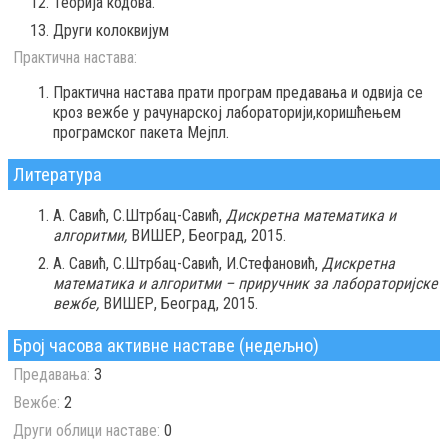
Теорија кодова.
Други колоквијум
Практична настава:
Практична настава прати програм предавања и одвија се
кроз вежбе у рачунарској лабораторији,коришћењем
програмског пакета Мејпл.
Литература
А. Савић, С.Штрбац-Савић,
Дискретна математика и
алгоритми,
ВИШЕР, Београд, 2015.
А. Савић, С.Штрбац-Савић, И.Стефановић,
Дискретна
математика и алгоритми – приручник за лабораторијске
вежбе,
ВИШЕР, Београд, 2015.
Број часова активне наставе (недељно)
Предавања:
3
Вежбе:
2
Други облици наставе:
0