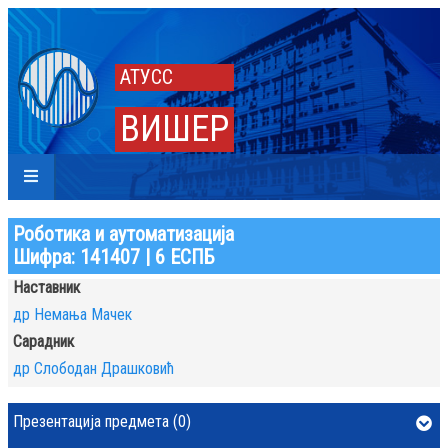
АТУСС
ВИШЕР
Роботика и аутоматизација
Шифра: 141407 | 6 ЕСПБ
Наставник
др Немања Мачек
Сарадник
др Слободан Драшковић
Презентација предмета (0)