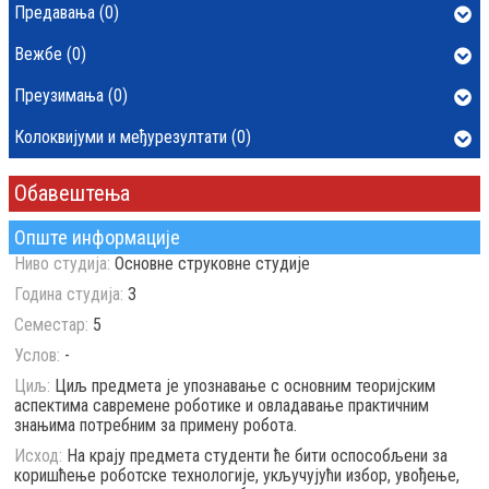
Предавања (0)
Вежбе (0)
Преузимања (0)
Колоквијуми и међурезултати (0)
Обавештења
Опште информације
Ниво студија:
Основне струковне студије
Година студија:
3
Семестар:
5
Услов:
-
Циљ:
Циљ предмета је упознавање с основним теоријским
аспектима савремене роботике и овладавање практичним
знањима потребним за примену робота.
Исход:
На крају предмета студенти ће бити оспособљени за
коришћење роботске технологије, укључујући избор, увођење,