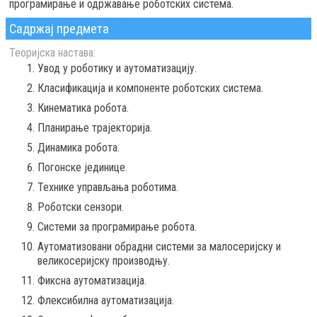
програмирање и одржавање роботских система.
Садржај предмета
Теоријска настава:
Увод у роботику и аутоматизацију.
Класификација и компоненте роботских система.
Кинематика робота.
Планирање трајекторија.
Динамика робота.
Погонске јединице.
Технике управљања роботима.
Роботски сензори.
Системи за програмирање робота.
Аутоматизовани обрадни системи за малосеријску и
великосеријску производњу.
Фиксна аутоматизација.
Флексибилна аутоматизација.