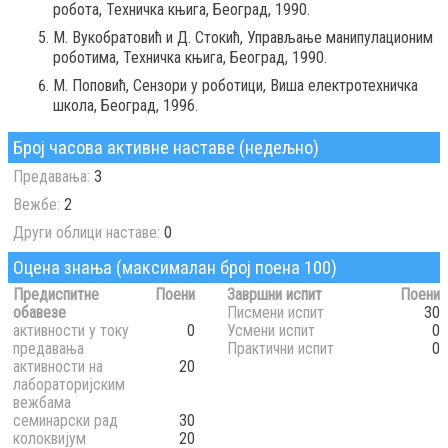
робота, Техничка књига, Београд, 1990.
М. Вукобратовић и Д. Стокић, Управљање манипулационим
роботима, Техничка књига, Београд, 1990.
М. Поповић, Сензори у роботици, Виша електротехничка
школа, Београд, 1996.
Број часова активне наставе (недељно)
Предавања:
3
Вежбе:
2
Други облици наставе:
0
Оцена знања (максималан број поена 100)
Предиспитне
Поени
Завршни испит
Поени
обавезе
Писмени испит
30
активности у току
0
Усмени испит
0
предавања
Практични испит
0
активности на
20
лабораторијским
вежбама
семинарски рад
30
колоквијум
20