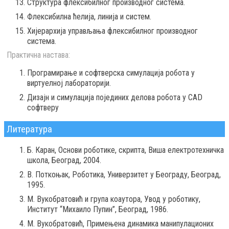
Структура флексибилног производног система.
Флексибилна ћелија, линија и систем.
Хијерархија управљања флексибилног производног
система.
Практична настава:
Програмирање и софтверска симулација робота у
виртуелној лабораторији.
Дизајн и симулација појединих делова робота у CAD
софтверу
Литература
Б. Каран, Основи роботике, скрипта, Виша електротехничка
школа, Београд, 2004.
В. Поткоњак, Роботика, Универзитет у Београду, Београд,
1995.
М. Вукобратовић и група коаутора, Увод у роботику,
Институт “Михаило Пупин”, Београд, 1986.
М. Вукобратовић, Примењена динамика манипулационих