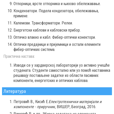
Отпорници, врсте отпорника и њихово обележавање.
Кондензатори. Подела кондезатора, обележавања,
примене.
Калемови. Трансформатори. Релеи.
Енергетски каблови и кабловски прибор.
Оптичко влакно и кабл. Фибер-оптички конектори.
Оптички предајници и пријемници и остали елементи
фибер-оптичких система.
Практична настава:
Изводи се у хардверској лабораторији уз активно учешће
студената. Студенти самостално или уз помоћ наставника
решавају постављене задатке из области пасивних
компоненти, енергетских и оптичких каблова.
Литература
Петровић В., Кисић Е.
Електротехнички материјали и
компоненте - приручник,
ВИШЕР, Београд, 2016.
Рамовић Р. и др.
Збирка задатака из елемената