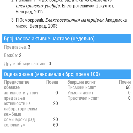
електронских уређаја,
Електротехнички факултет,
Београд, 2012.
П.Осмокровић,
Електротехнички материјали,
Академска
мисао, Београд, 2003.
Број часова активне наставе (недељно)
Предавања:
3
Вежбе:
2
Други облици наставе:
0
Оцена знања (максималан број поена 100)
Предиспитне
Поени
Завршни испит
Поени
обавезе
Писмени испит
60
активности у току
0
Усмени испит
0
предавања
Практични испит
0
активности на
20
лабораторијским
вежбама
семинарски рад
20
колоквијум
60