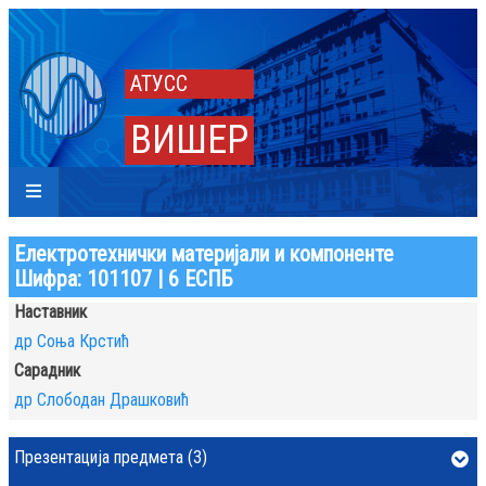
АТУСС
ВИШЕР
Електротехнички материјали и компоненте
Шифра: 101107 | 6 ЕСПБ
Наставник
др Соња Крстић
Сарадник
др Слободан Драшковић
Презентација предмета (3)