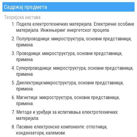
Садржај предмета
Теоријска настава:
Подела електротехничких материјала. Електричне особине
материјала. Инжењеринг енергетског процепа.
Полупроводници: микроструктура, основни представници,
примена.
Проводници: микроструктура, основни представници,
примена.
Суперпроводници: микроструктура, основни представници,
примена.
Диелектрици:микроструктура, основни представници,
примена.
Магнетици: микроструктура, основни представници,
примена.
Методе и уређаји за испитивања електротехничких
материјала.
Пасивне електронске компоненте: отпотници,
кондензатори, калемови.