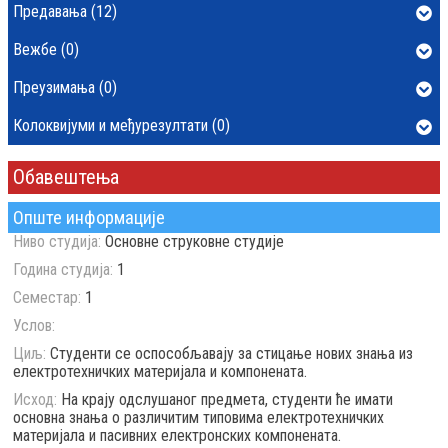
Предавања (12)
Вежбе (0)
Преузимања (0)
Колоквијуми и међурезултати (0)
Обавештења
Опште информације
Ниво студија:
Основне струковне студије
Година студија:
1
Семестар:
1
Услов:
Циљ:
Студенти се оспособљавају за стицање нових знања из
електротехничких материјала и компонената.
Исход:
На крају одслушаног предмета, студенти ће имати
основна знања о различитим типовима електротехничких
материјала и пасивних електронских компонената.