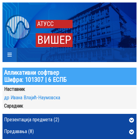
АТУСС
ВИШЕР
Апликативни софтвер
Шифра: 101307 | 6 ЕСПБ
Наставник
др Ивана Влајић-Наумовска
Сарадник
Презентација предмета (2)
Предавања (8)