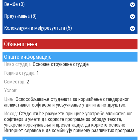
Вежбе (0)
Преузимања (8)
Колоквијуми и међурезултати (5)
Обавештења
Опште информације
Ниво студија:
Основне струковне студије
Година студија:
1
Семестар:
2
Услов:
Циљ:
Оспособљавање студената за коришћење стандардног
апликативног софтвера и укључивање у дигитално друштво.
Исход:
Студенти ће разумети принципе употребе апликативног
софтвера и умети да користе програме за обраду текста,
унакрсна израчунавања и презентације, да користе основне
Интернет сервиса и да комбинују примену различитих програма.