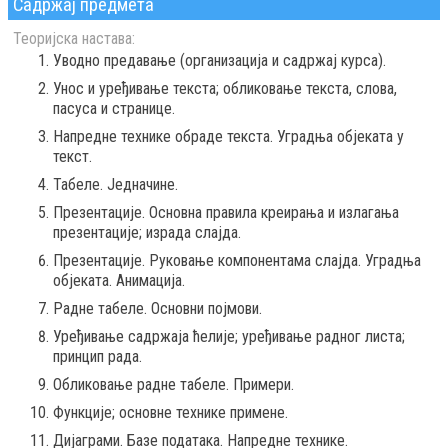
Садржај предмета
Теоријска настава:
Уводно предавање (организација и садржај курса).
Унос и уређивање текста; обликовање текста, слова,
пасуса и странице.
Напредне технике обраде текста. Уградња објеката у
текст.
Табеле. Jедначине.
Презентације. Основна правила креирања и излагања
презентације; израда слајда.
Презентације. Руковање компонентама слајда. Уградња
објеката. Анимацијa.
Радне табеле. Основни појмови.
Уређивање садржаја ћелије; уређивање радног листа;
принцип рада.
Обликовање радне табеле. Примери.
Функције; основне технике примене.
Дијаграми. Базе података. Напредне технике.