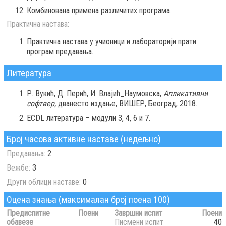
Комбинована примена различитих програма.
Практична настава:
Практична настава у учионици и лабораторији прати
програм предавања.
Литература
Р. Вукић, Д. Перић, И. Влајић_Наумовска,
Апликативни
софтвер,
дванесто издање, ВИШЕР, Београд, 2018.
ECDL литература – модули 3, 4, 6 и 7.
Број часова активне наставе (недељно)
Предавања:
2
Вежбе:
3
Други облици наставе:
0
Оцена знања (максималан број поена 100)
Предиспитне
Поени
Завршни испит
Поени
обавезе
Писмени испит
40