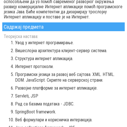
оспособљени да уз помоћ савременог развојног окружења
развију комерцијалне Интернет апликације помоћ програмскоге
језика Јава. Биће компетентни да дизајнирају трослојну
Интернет апликацију и поставе је на Интернет.
Садржај предмета
Теоријска настава:
Увод у интернет програмирање.
Вишеслојна архитектура клијент-сервер система.
Структура интернет апликација.
Интернет протоколи.
Програмски језици за развој веб сајтова. XML. HTML.
DOM. JavaScript. Скрипте на серверској страни.
Развојне платформе за интернет апликације.
Servleti, JSP
Рад са базама података - JDBC.
SpringBoot framework.
Веб формулари и корисничка интеракција.