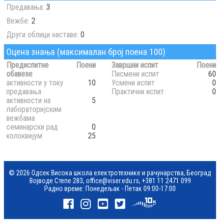
Предавања:
3
Вежбе:
2
Други облици наставе:
0
Оцена знања (максималан број поена 100)
Предиспитне
Поени
Завршни испит
Поени
обавезе
Писмени испит
60
активности у току
10
Усмени испит
0
предавања
Практични испит
0
активности на
5
лабораторијским
вежбама
семинарски рад
0
колоквијум
25
© 2026 Одсек Висока школа електротехнике и рачунарства, Београд
Војводе Степе 283,
office@viser.edu.rs
,
+381 11 2471 099
Радно време: Понедељак - Петак 09:00-17:00