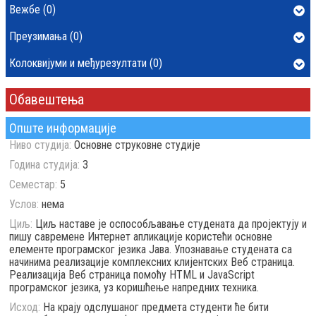
Вежбе (0)
Преузимања (0)
Колоквијуми и међурезултати (0)
Обавештења
Опште информације
Ниво студија:
Основне струковне студије
Година студија:
3
Семестар:
5
Услов:
нема
Циљ:
Циљ наставе је оспособљавање студената да пројектују и
пишу савремене Интернет апликације користећи основне
елементе програмског језика Јава. Упознавање студената са
начинима реализације комплексних клијентских Веб страница.
Реализација Веб страница помоћу HTML и JavaScript
програмског језика, уз коришћење напредних техника.
Исход:
На крају одслушаног предмета студенти ће бити