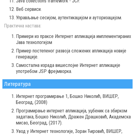
Java collections framework - JCF.
Веб сервиси.
Управљање сесијом, аутентикацијом и ауторизацијом.
Практична настава:
Примери из праксе Интернет апликација имплементираних
Јава технологијом
Пример постепеног развоја сложених апликација новије
генерације.
Самостална израда вишеслојне Интернет апликације
употребом JSP фрејмворка.
Литература
Интернет програмирање 1, Бошко Николић, ВИШЕР,
Београд, (2008)
Програмирање интернет апликација, уџбеник са збирком
задатака, Бошко Николић, Дражен Драшковић, Академска
мисао, Београд, (2017).
Увод у Интернет технологије, Зоран Ћировић, ВИШЕР,