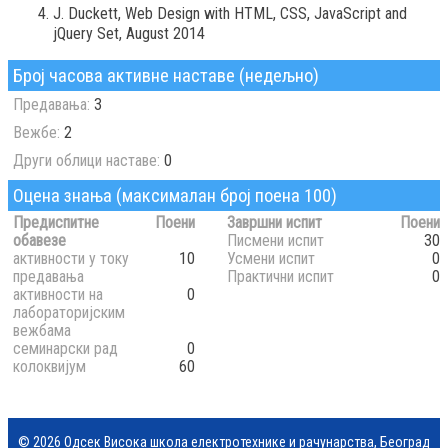
J. Duckett, Web Design with HTML, CSS, JavaScript and
jQuery Set, August 2014
Број часова активне наставе (недељно)
Предавања:
3
Вежбе:
2
Други облици наставе:
0
Оцена знања (максималан број поена 100)
Предиспитне
Поени
Завршни испит
Поени
обавезе
Писмени испит
30
активности у току
10
Усмени испит
0
предавања
Практични испит
0
активности на
0
лабораторијским
вежбама
семинарски рад
0
колоквијум
60
© 2026 Одсек Висока школа електротехнике и рачунарства, Београд