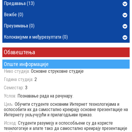
Предавања (13)
Вежбе (0)
Преузимања (0)
Колоквијуми и међурезултати (0)
Обавештења
Опште информације
Ниво студија:
Основне струковне студије
Година студија:
2
Семестар:
3
Услов:
Познавање рада на рачунару.
Циљ:
Обучити студенте основним Интернет технологијама и
оспособити их да самостално креирају основне презентације на
Интернету укључујући и прилагодљиви приказ.
Исход:
Студенти разумеју и оспособљени су да користе
технлогогије и алате тако да самостално креирају презентације