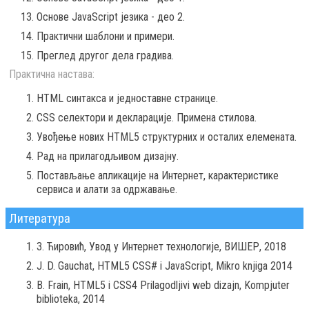
Основе JavaScript језика - део 2.
Практични шаблони и примери.
Преглед другог дела градива.
Практична настава:
HTML синтакса и једноставне странице.
CSS селектори и декларације. Примена стилова.
Увођење нових HTML5 структурних и осталих елемената.
Рад на прилагодљивом дизајну.
Постављање апликације на Интернет, карактеристике
сервиса и алати за одржавање.
Литература
З. Ћировић, Увод у Интернет технологије, ВИШЕР, 2018
J. D. Gauchat, HTML5 CSS# i JavaScript, Mikro knjiga 2014
B. Frain, HTML5 i CSS4 Prilagodljivi web dizajn, Kompjuter
biblioteka, 2014