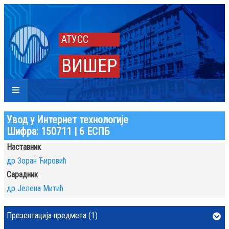
АТУСС
ВИШЕР
Увод у Интернет технологије
Шифра: 150711 | 6 ЕСПБ
Наставник
др Зоран Ћировић
Сарадник
др Јелена Митић
Презентација предмета (1)