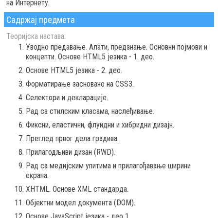
на Интернету.
Садржај предмета
Теоријска настава:
Уводно предавање. Алати, предзнање. Основни појмови и
концепти. Основе HTML5 језика - 1. део.
Основе HTML5 језика - 2. део.
Форматирање засновано на CSS3.
Селектори и декларације.
Рад са стилским класама, наслеђивање.
Фиксни, еластични, флуидни и хибридни дизајн.
Преглед првог дела градива.
Прилагодљиви дизан (RWD).
Рад са медијским упитима и прилагођавање ширини
екрана.
XHTML. Oснове XML стандарда.
Објектни модел документа (DOM).
Основе JavaScript језика - део 1.