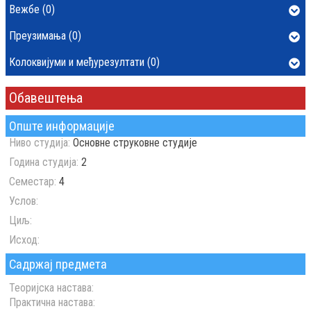
Вежбе (0)
Преузимања (0)
Колоквијуми и међурезултати (0)
Обавештења
Опште информације
Ниво студија:
Основне струковне студије
Година студија:
2
Семестар:
4
Услов:
Циљ:
Исход:
Садржај предмета
Теоријска настава:
Практична настава: