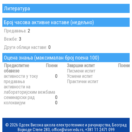
Литература
Број часова активне наставе (недељно)
Предавања:
2
Вежбе:
3
Други облици наставе:
0
Оцена знања (максималан број поена 100)
Предиспитне
Поени
Завршни испит
Поени
обавезе
Писмени испит
активности у току
0
Усмени испит
предавања
Практични испит
активности на
лабораторијским вежбама
семинарски рад
0
колоквијум
0
© 2026 Одсек Висока школа електротехнике и рачунарства, Београд
Војводе Степе 283,
office@viser.edu.rs
,
+381 11 2471 099