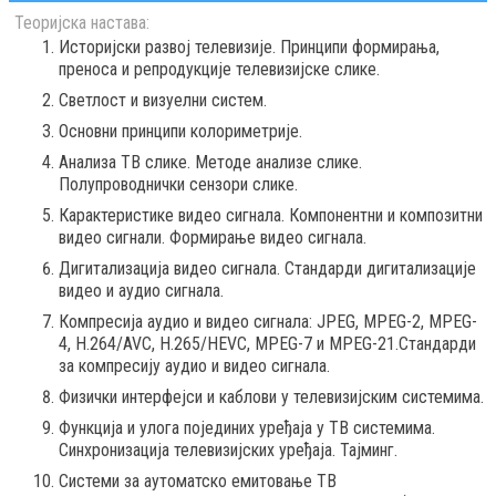
Теоријска настава:
Историјски развој телевизије. Принципи формирања,
преноса и репродукције телевизијске слике.
Светлост и визуелни систем.
Основни принципи колориметрије.
Анализа ТВ слике. Методе анализе слике.
Полупроводнички сензори слике.
Карактеристике видео сигнала. Компонентни и композитни
видео сигнали. Формирање видео сигнала.
Дигитализација видео сигнала. Стандарди дигитализације
видео и аудио сигнала.
Компресија аудио и видео сигнала: ЈPEG, MPEG-2, MPEG-
4, H.264/AVC, H.265/HEVC, MPEG-7 и MPEG-21.Стандарди
за компресију аудио и видео сигнала.
Физички интерфејси и каблови у телевизијским системима.
Функција и улога појединих уређаја у ТВ системима.
Синхронизација телевизијских уређаја. Тајминг.
Системи за аутоматско емитовање ТВ