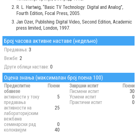
R. L. Hartwig, “Basic TV Technology: Digital and Analog”,
Fourth Edition, Focal Press, 2005.
Jan Ozer, Publishing Digital Video, Second Edition, Academic
press limited, London, 1997.
Број часова активне наставе (недељно)
Предавања:
3
Вежбе:
2
Други облици наставе:
0
Оцена знања (максималан број поена 100)
Предиспитне
Поени
Завршни испит
Поени
обавезе
Писмени испит
30
активности у току
5
Усмени испит
0
предавања
Практични испит
0
активности на
25
лабораторијским
вежбама
семинарски рад
0
колоквијум
40