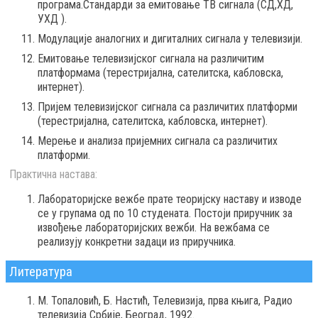
програма.Стандарди за емитовање ТВ сигнала (СД,ХД,
УХД ).
Модулације аналогних и дигиталних сигнала у телевизији.
Емитовање телевизијског сигнала на различитим
платформама (терестријална, сателитска, кабловска,
интернет).
Пријем телевизијског сигнала са различитих платформи
(терестријална, сателитска, кабловска, интернет).
Мерење и анализа пријемних сигнала са различитих
платформи.
Практична настава:
Лабораторијске вежбе прате теоријску наставу и изводе
се у групама од по 10 студената. Постоји приручник за
извођење лабораторијских вежби. На вежбама се
реализују конкретни задаци из приручника.
Литература
М. Топаловић, Б. Настић, Телевизија, прва књига, Радио
телевизија Србије, Београд, 1992.