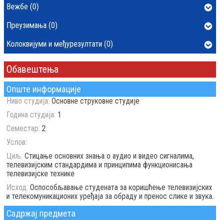
Вежбе (0)
Преузимања (0)
Колоквијуми и међурезултати (0)
Обавештења
Опште информације
Ниво студија:
Основне струковне студије
Година студија:
1
Семестар:
2
Услов:
Циљ:
Стицање основних знања о аудио и видео сигналима,
телевизијским стандардима и принципима функционисања
телевизијске технике
Исход:
Оспособљавање студената за коришћење телевизијских
и телекомуникационих уређаја за обраду и пренос слике и звука.
Садржај предмета