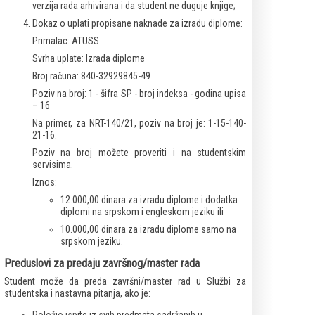
verzija rada arhivirana i da student ne duguje knjige;
Dokaz o uplati propisane naknade za izradu diplome:
Primalac: ATUSS
Svrha uplate: Izrada diplome
Broj računa: 840-32929845-49
Poziv na broj: 1 - šifra SP - broj indeksa - godina upisa
– 16
Na primer, za NRT-140/21, poziv na broj je: 1-15-140-
21-16.
Poziv na broj možete proveriti i na studentskim
servisima.
Iznos:
12.000,00 dinara za izradu diplome i dodatka
diplomi na srpskom i engleskom jeziku ili
10.000,00 dinara za izradu diplome samo na
srpskom jeziku.
Preduslovi za predaju završnog/master rada
Student može da preda završni/master rad u Službi za
studentska i nastavna pitanja, ako je: