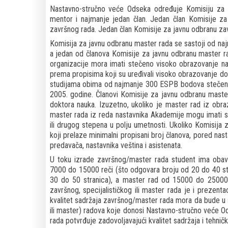
Nastavno-stručno veće Odseka određuje Komisiju za 
mentor i najmanje jedan član. Jedan član Komisije za 
završnog rada. Jedan član Komisije za javnu odbranu zav
Komisija za javnu odbranu master rada se sastoji od najm
a jedan od članova Komisije za javnu odbranu master rad
organizacije mora imati stečeno visoko obrazovanje na
prema propisima koji su uređivali visoko obrazovanje 
studijama obima od najmanje 300 ESPB bodova stečeno
2005. godine. Članovi Komisije za javnu odbranu maste
doktora nauka. Izuzetno, ukoliko je master rad iz obr
master rada iz reda nastavnika Akademije mogu imati 
ili drugog stepena u polju umetnosti. Ukoliko Komisija z
koji prelaze minimalni propisani broj članova, pored nast
predavača, nastavnika veština i asistenata.
U toku izrade završnog/master rada student ima obav
7000 do 15000 reči (što odgovara broju od 20 do 40 str
30 do 50 stranica), a master rad od 15000 do 25000 
završnog, specijalističkog ili master rada je i prezent
kvalitet sadržaja završnog/master rada mora da bude u 
ili master) radova koje donosi Nastavno-stručno veće
rada potvrđuje zadovoljavajući kvalitet sadržaja i tehnič