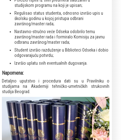
Položio ispite iz svih predmeta sadržanih u
studijskom programu na koji je upisan;
Regulisao status studenta, odnosno izvršio upis u
školsku godinu u kojoj pristupa odbrani
završnog/master rada;
Nastavno-stručno veće Odseka odobrilo temu
završnog/master rada i formiralo Komisiju za javnu
odbranu završnog/master rada;
Student izvršio razduženje u Biblioteci Odseka i dobio
odgovarajuću potvrdu;
Izvršio uplatu svih eventualnih dugovanja.
Napomena:
Detaljno uputstvo i procedura dati su u Pravilniku o
studijama na Akademiji tehničko-umetničkih strukovnih
studija Beograd.