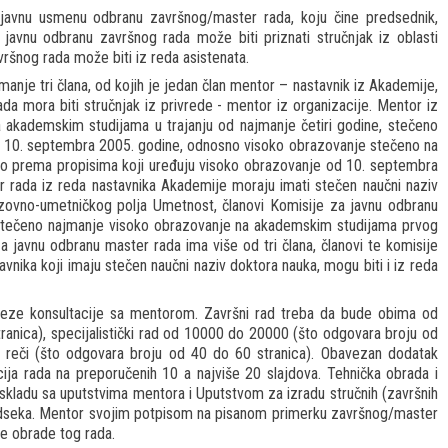
javnu usmenu odbranu završnog/master rada, koju čine predsednik,
javnu odbranu završnog rada može biti priznati stručnjak iz oblasti
ršnog rada može biti iz reda asistenata.
anje tri člana, od kojih je jedan član mentor – nastavnik iz Akademije,
a mora biti stručnjak iz privrede - mentor iz organizacije. Mentor iz
 akademskim studijama u trajanju od najmanje četiri godine, stečeno
do 10. septembra 2005. godine, odnosno visoko obrazovanje stečeno na
 prema propisima koji uređuju visoko obrazovanje od 10. septembra
r rada iz reda nastavnika Akademije moraju imati stečen naučni naziv
azovno-umetničkog polja Umetnost, članovi Komisije za javnu odbranu
stečeno najmanje visoko obrazovanje na akademskim studijama prvog
a javnu odbranu master rada ima više od tri člana, članovi te komisije
avnika koji imaju stečen naučni naziv doktora nauka, mogu biti i iz reda
eze konsultacije sa mentorom. Završni rad treba da bude obima od
anica), specijalistički rad od 10000 do 20000 (što odgovara broju od
reči (što odgovara broju od 40 do 60 stranica). Obavezan dodatak
acija rada na preporučenih 10 a najviše 20 slajdova. Tehnička obrada i
skladu sa uputstvima mentora i Uputstvom za izradu stručnih (završnih
 Odseka. Mentor svojim potpisom na pisanom primerku završnog/master
ke obrade tog rada.