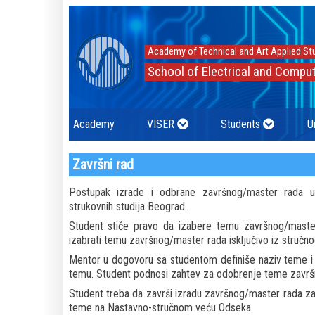
Academy of Technical and Art Applied St
School of Electrical and Comput
Academy
VISER
Students
U
Završni rad
Postupak izrade i odbrane završnog/master rada ut
strukovnih studija Beograd.
Student stiče pravo da izabere temu završnog/master
izabrati temu završnog/master rada isključivo iz stručnog
Mentor u dogovoru sa studentom definiše naziv teme i 
temu. Student podnosi zahtev za odobrenje teme zavr
Student treba da završi izradu završnog/master rada za 
teme na Nastavno-stručnom veću Odseka.