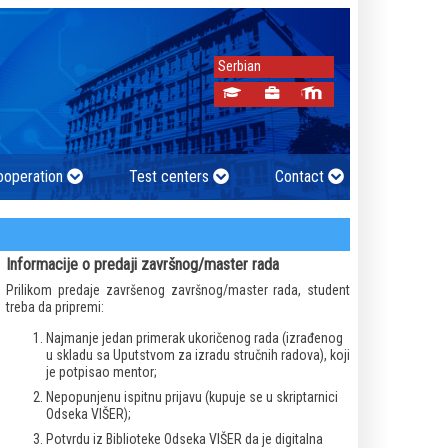
Serbian
cooperation
Test centers
Contact
Informacije o predaji završnog/master rada
Prilikom predaje završenog završnog/master rada, student
treba da pripremi:
Najmanje jedan primerak ukoričenog rada (izrađenog
u skladu sa Uputstvom za izradu stručnih radova), koji
je potpisao mentor;
Nepopunjenu ispitnu prijavu (kupuje se u skriptarnici
Odseka VIŠER);
Potvrdu iz Biblioteke Odseka VIŠER da je digitalna