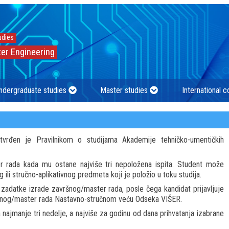
udies
er Engineering
ndergraduate studies
Master studies
International 
vrđen je Pravilnikom o studijama Akademije tehničko-umentičkih
 rada kada mu ostane najviše tri nepoložena ispita. Student može
 ili stručno-aplikativnog predmeta koji je položio u toku studija.
zadatke izrade završnog/master rada, posle čega kandidat prijavljuje
šnog/master rada Nastavno-stručnom veću Odseka VIŠER.
najmanje tri nedelje, a najviše za godinu od dana prihvatanja izabrane