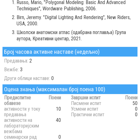
Russo, Mario, "Polygonal Modeling: Basic And Advanced
Techniques", Wordware Publishing, 2006.
Birn, Jeremy. "Digital Lighting And Rendering", New Riders,
USA, 2000.
Школски анатомски атлас (одабрана поглавља) Група
аутора, Креативни центар, 2021.
Број часова активне наставе (недељно)
Предавања:
2
Вежбе:
3
Други облици наставе:
0
Оцена знања (максималан број поена 100)
Предиспитне
Поени
Завршни испит
Поени
обавезе
Писмени испит
50
активности у току
10
Усмени испит
0
предавања
Практични испит
0
активности на
40
лабораторијским
вежбама
семинарски рад
0