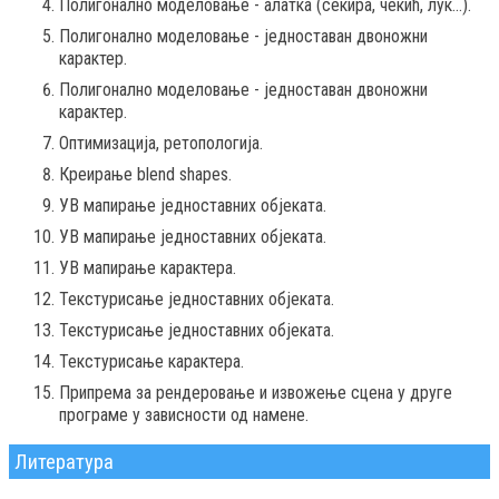
Полигонално моделовање - алатка (секира, чекић, лук...).
Полигонално моделовање - једноставан двоножни
карактер.
Полигонално моделовање - једноставан двоножни
карактер.
Оптимизација, ретопологија.
Креирање blend shapes.
УВ мапирање једноставних објеката.
УВ мапирање једноставних објеката.
УВ мапирање карактера.
Текстурисање једноставних објеката.
Текстурисање једноставних објеката.
Текстурисање карактера.
Припрема за рендеровање и извожење сцена у друге
програме у зависности од намене.
Литература