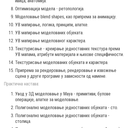
ивица, анатомија.
Оптимизација модела - ретопологија.
Моделовање blend shapes, као припрема за анимацију.
УВ мапирање, логика, принципи, алатке.
УВ мапирање моделованих објеката.
УВ мапирање моделованог карактера.
Текстурисање - креирање једноставних текстура према
УВ мапама, атрибути материјала и њихове специфичности.
Текстурисање моделованих објеката и карактера.
Припрема за рендеровање, рендеровање и извожење
сцена у друге програме у зависности од намене.
Практична настава:
Увод у 3Д моделовање у Мауа - примитиви, булове
операције, алатке за моделовање.
Полигонално моделовање једноставних објеката - сто.
Полигонално моделовање једноставних објеката -
столица.