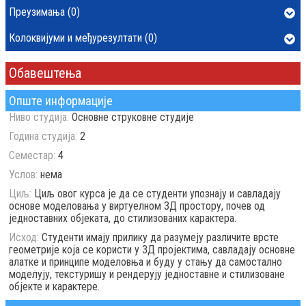
Преузимања (0)
Колоквијуми и међурезултати (0)
Обавештења
Опште информације
Ниво студија:
Основне струковне студије
Година студија:
2
Семестар:
4
Услов:
нема
Циљ:
Циљ овог курса је да се студенти упознају и савладају
основе моделовања у виртуелном 3Д простору, почев од
једноставних објеката, до стилизованих карактера.
Исход:
Студенти имају прилику да разумеју различите врсте
геометрије која се користи у 3Д пројектима, савладају основне
алатке и принципе моделовња и буду у стању да самостално
моделују, текстуришу и рендерују једноставне и стилизоване
објекте и карактере.