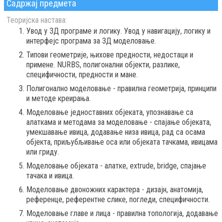
Садржај предмета
Теоријска настава:
Увод у 3Д програме и логику. Увод у навигацију, логику и
интерфејс програма за 3Д моделовање.
Типови геометрије, њихове предности, недостаци и
примене. NURBS, полигонални објекти, разлике,
специфичности, предности и мане.
Полигонално моделовање - правилна геометрија, принципи
и методе креирања.
Моделовање једноставних објеката, упознавање са
алаткама и методама за моделовање - спајање објеката,
умекшавање ивица, додавање низа ивица, рад са осама
објекта, приљубљивање оса или објеката тачкама, ивицама
или гриду.
Моделовање објеката - алатке, extrude, bridge, спајање
тачака и ивица.
Моделовање двоножних карактера - дизајн, анатомија,
референце, референтне слике, погледи, специфичности.
Моделовање главе и лица - правилна топологија, додавање