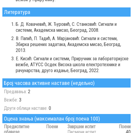
Литература
Б. Д. Ковачевић, Ж. Ђуровић, С. Станковић: Сигнали и
системи, Академска мисао, Београд, 2008.
В. Папић, П. Тадић, А. Марјановић: Сигнали и системи,
Збирка решених задатака, Академска мисао, Београд,
2013.
Е. Кисић: Сигнали и системи, Приручник за лабораторијске
вежбе, АТУСС Осдек Висока школа електротехнике и
рачунарства, друго издање, Београд, 2022.
Број часова активне наставе (недељно)
Предавања:
2
Вежбе:
3
Други облици наставе:
0
Оцена знања (максималан број поена 100)
Предиспитне
Поени
Завршни испит
Поени
обавезе
Писмени испит
40