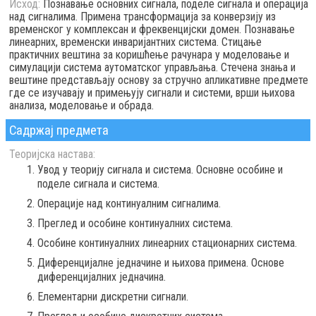
Исход:
Познавање основних сигнала, поделe сигнала и операција
над сигналима. Примена трансформација за конверзију из
временског у комплексан и фреквенцијски домен. Познавање
линеарних, временски инваријантних система. Стицање
практичних вештина за коришћење рачунара у моделовање и
симулацији система аутоматског управљања. Стечена знања и
вештине представљају основу за стручно апликативне предмете
где се изучавају и примењују сигнали и системи, врши њихова
анализа, моделовање и обрада.
Садржај предмета
Теоријска настава:
Увод у теорију сигнала и система. Основне особине и
поделе сигнала и система.
Операције над континуалним сигналима.
Преглед и особине континуалних система.
Особине континуалних линеарних стационарних система.
Диференцијалне једначине и њихова примена. Основе
диференцијалних једначина.
Елементарни дискретни сигнали.