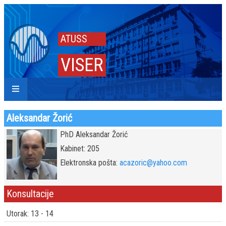
ATUSS
VISER
Aleksandar Žorić
PhD Aleksandar Žorić
Kabinet: 205
Elektronska pošta:
acazoric@yahoo.com
Konsultacije
Utorak: 13 - 14