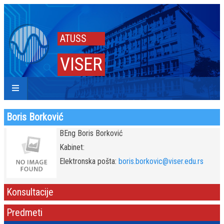
ATUSS
VISER
Boris Borković
BEng Boris Borković
Kabinet:
Elektronska pošta:
boris.borkovic@viser.edu.rs
Konsultacije
Predmeti