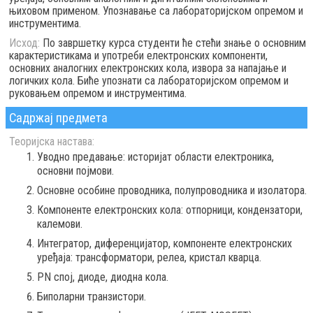
њиховом применом. Упознавање са лабораторијском опремом и
инструментима.
Исход:
По завршетку курса студенти ће стећи знање о основним
карактеристикама и употреби електронских компоненти,
основних аналогних електронских кола, извора за напајање и
логичких кола. Биће упознати са лабораторијском опремом и
руковањем опремом и инструментима.
Садржај предмета
Теоријска настава:
Уводно предавање: историјат области електроника,
основни појмови.
Основне особине проводника, полупроводника и изолатора.
Компоненте електронских кола: отпорници, кондензатори,
калемови.
Интегратор, диференцијатор, компоненте електронских
уређаја: трансформатори, релеа, кристал кварца.
PN спој, диоде, диодна кола.
Биполарни транзистори.