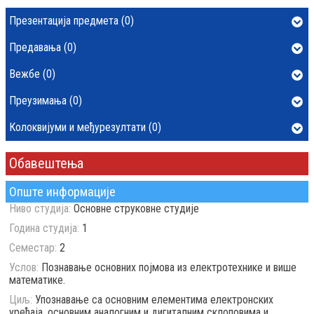
Презентација предмета (0)
Предавања (0)
Вежбе (0)
Преузимања (0)
Колоквијуми и међурезултати (0)
Обавештења
Опште информације
Ниво студија:
Основне струковне студије
Година студија:
1
Семестар:
2
Услов:
Познавање основних појмова из електротехнике и више
математике.
Циљ:
Упознавање са основним елементима електронских
уређаја, основним аналогним и дигиталним склоповима и