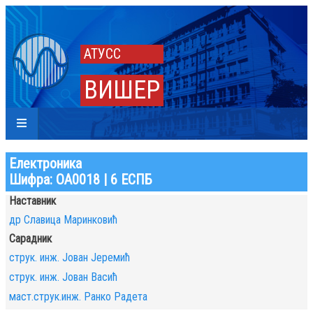
АТУСС
ВИШЕР
Електроника
Шифра: ОА0018 | 6 ЕСПБ
Наставник
др Славица Маринковић
Сарадник
струк. инж. Јован Јеремић
струк. инж. Јован Васић
маст.струк.инж. Ранко Радета