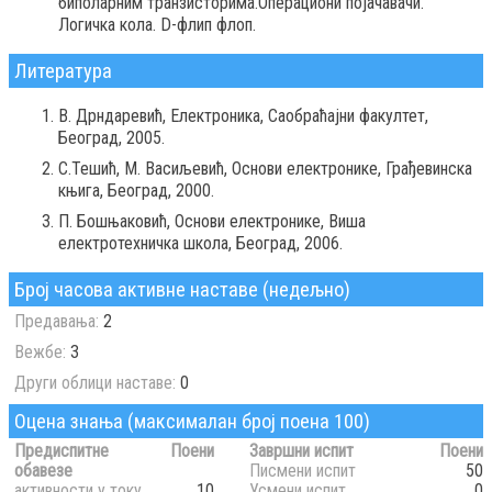
биполарним транзисторима.Операциони појачавачи.
Логичка кола. D-флип флоп.
Литература
В. Дрндаревић, Електроника, Саобраћајни факултет,
Београд, 2005.
С.Тешић, М. Васиљевић, Основи електронике, Грађевинска
књига, Београд, 2000.
П. Бошњаковић, Основи електронике, Виша
електротехничка школа, Београд, 2006.
Број часова активне наставе (недељно)
Предавања:
2
Вежбе:
3
Други облици наставе:
0
Оцена знања (максималан број поена 100)
Предиспитне
Поени
Завршни испит
Поени
обавезе
Писмени испит
50
активности у току
10
Усмени испит
0