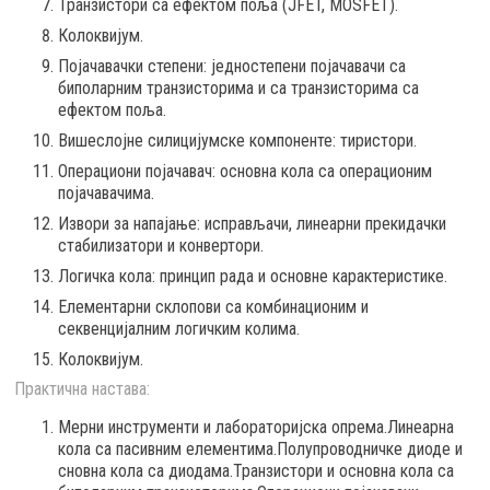
Транзистори са ефектом поља (ЈFET, MOSFET).
Колоквијум.
Појачавачки степени: једностепени појачавачи са
биполарним транзисторима и са транзисторима са
ефектом поља.
Вишеслојне силицијумске компоненте: тиристори.
Операциони појачавач: основна кола са операционим
појачавачима.
Извори за напајање: исправљачи, линеарни прекидачки
стабилизатори и конвертори.
Логичка кола: принцип рада и основне карактеристике.
Елементарни склопови са комбинационим и
секвенцијалним логичким колима.
Колоквијум.
Практична настава:
Meрни инструменти и лабораторијска опрема.Линеарна
кола са пасивним елементима.Полупроводничке диоде и
сновна кола са диодама.Транзистори и основна кола са